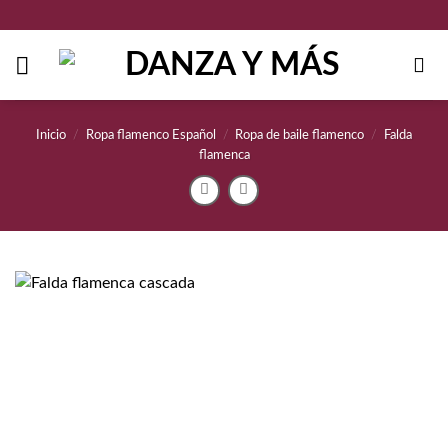
Saltar
al
contenido
Inicio
/
Ropa flamenco Español
/
Ropa de baile flamenco
/
Falda
flamenca