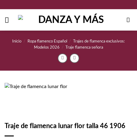
Saltar
al
contenido
Inicio
/
Ropa flamenco Español
/
Trajes de flamenca exclusivos:
Modelos 2026
/
Traje flamenca señora
Traje de flamenca lunar flor talla 46 1906