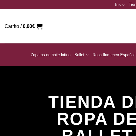
Saltar
Inicio
Tien
al
contenido
Carrito /
0,00
€
Zapatos de baile latino
Ballet
Ropa flamenco Español
TIENDA D
ROPA D
BALLET