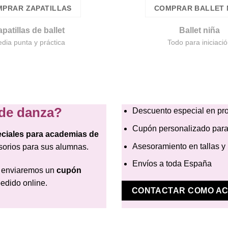
PRAR ZAPATILLAS
COMPRAR BALLET 
patillas de ballet
Ballet niña
dia punta y práctica
Todo para iniciaci
de danza?
Descuento especial en pro
Cupón personalizado para
ciales para academias de
Asesoramiento en tallas y
sorios para sus alumnas.
Envíos a toda España
e enviaremos un
cupón
pedido online.
CONTACTAR COMO A