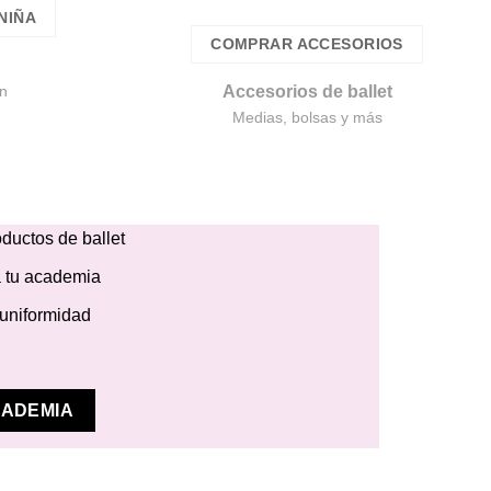
NIÑA
COMPRAR ACCESORIOS
Accesorios de ballet
ón
Medias, bolsas y más
ductos de ballet
 tu academia
 uniformidad
CADEMIA