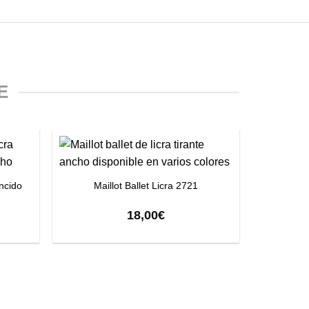
E
+
¡Oferta!
uncido
Maillot Ballet Licra 2721
18,00
€
+