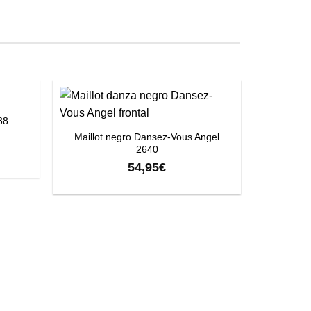
+
88
Maillot negro Dansez-Vous Angel
2640
54,95
€
+
Kit Ac
Danc