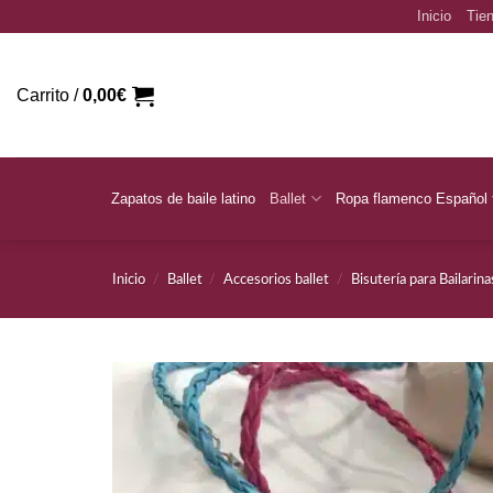
Saltar
Inicio
Tien
al
contenido
Carrito /
0,00
€
Zapatos de baile latino
Ballet
Ropa flamenco Español
Inicio
/
Ballet
/
Accesorios ballet
/
Bisutería para Bailarina