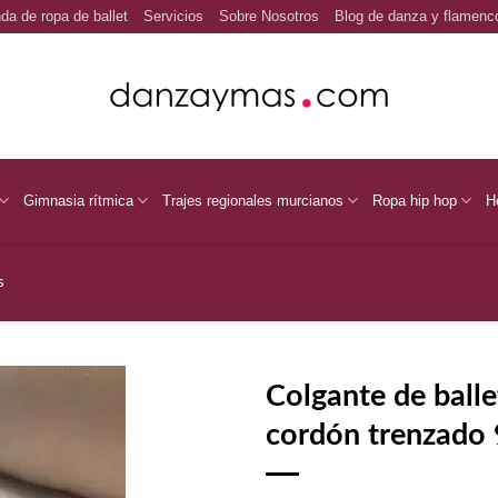
da de ropa de ballet
Servicios
Sobre Nosotros
Blog de danza y flamenc
Gimnasia rítmica
Trajes regionales murcianos
Ropa hip hop
H
s
Colgante de balle
cordón trenzado