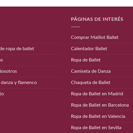
era:
es:
17,00€.
10,00€.
PÁGINAS DE INTERÉS
Comprar Maillot Ballet
de ropa de ballet
Calentador Ballet
os
Ropa de Ballet
Nosotros
Camiseta de Danza
 danza y flamenco
Chaqueta de Ballet
to
Ropa de Ballet en Madrid
Ropa de Ballet en Barcelona
Ropa de Ballet en Valencia
Ropa de Ballet en Sevilla