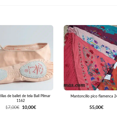
+
llas de ballet de tela Ball Pilmar
Mantoncillo pico flamenca 
1162
El
El
17,00
€
10,00
€
55,00
€
precio
precio
original
actual