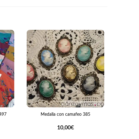
+
+
Media
2497
Medalla con camafeo 385
10,00
€