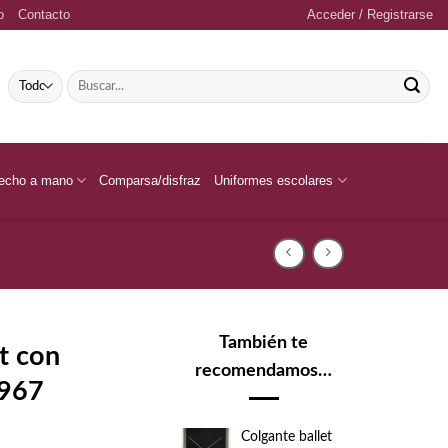
o
Contacto
Acceder / Registrarse
Buscar
por:
echo a mano
Comparsa/disfraz
Uniformes escolares
También te
t con
recomendamos…
 967
Colgante ballet