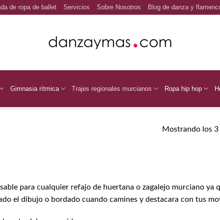
da de ropa de ballet
Servicios
Sobre Nosotros
Blog de danza y flamenc
Gimnasia rítmica
Trajes regionales murcianos
Ropa hip hop
H
traje regional
Mostrando los 3 
able para cualquier refajo de huertana o zagalejo murciano ya q
ado el dibujo o bordado cuando camines y destacara con tus mo