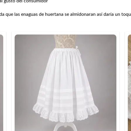
 al gusto del consumidor
da que las enaguas de huertana se almidonaran así daría un toq
+