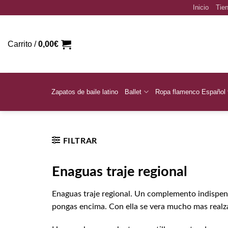
Saltar
Inicio
Tien
al
contenido
Carrito /
0,00
€
Zapatos de baile latino
Ballet
Ropa flamenco Español
Inicio
/
Trajes regionales murcianos
/
Huertana
/
Enaguas 
FILTRAR
Enaguas traje regional
Enaguas traje regional. Un complemento indispens
pongas encima. Con ella se vera mucho mas realz