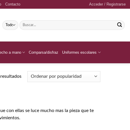
o
Contacto
Acceder / Registrarse
Buscar
por:
echo a mano
Comparsa/disfraz
Uniformes escolares
Ordenado
resultados
por
popularidad
ue con ellas se luce mucho mas la pieza que te
vimientos.