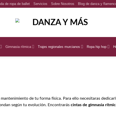
da de ropa de ballet
Servicios
Sobre Nosotros
Blog de danza y flamenc
Gimnasia rítmica
Trajes regionales murcianos
Ropa hip hop
H
 mantenimiento de tu forma física. Para ello necesitaras dedicarl
pondan según tu evolución. Encontrarás
cintas de gimnasia rítmic