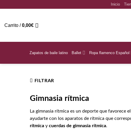
Saltar
Inicio
Tien
al
contenido
Carrito /
0,00
€
Zapatos de baile latino
Ballet
Ropa flamenco Español
Inicio
/
Gimnasia rítmica
FILTRAR
Gimnasia rítmica
La gimnasia rítmica es un deporte que favorece el
ayudarte con los aparatos de rítmica que corres
rítmica
y
cuerdas de gimnasia rítmica
.