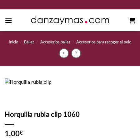
Saltar
al
contenido
Inicio
/
Ballet
/
Accesorios ballet
/
Accesorios para recoger el pelo
Horquilla rubia clip 1060
1,00
€