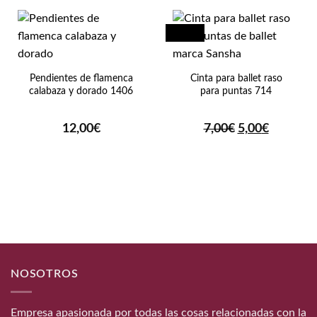
¡Oferta!
Pendientes de flamenca
Cinta para ballet raso
calabaza y dorado 1406
para puntas 714
El
El
12,00
€
7,00
€
5,00
€
precio
precio
original
actual
era:
es:
7,00€.
5,00€.
NOSOTROS
Empresa apasionada por todas las cosas relacionadas con la