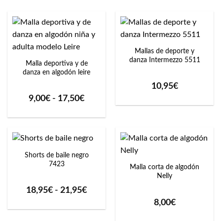
Mallas de deporte y
danza Intermezzo 5511
Malla deportiva y de
danza en algodón leire
10,95
€
Rango
9,00
€
-
17,50
€
de
precios:
desde
9,00€
hasta
17,50€
Shorts de baile negro
7423
Malla corta de algodón
Nelly
Rango
18,95
€
-
21,95
€
de
8,00
€
precios:
desde