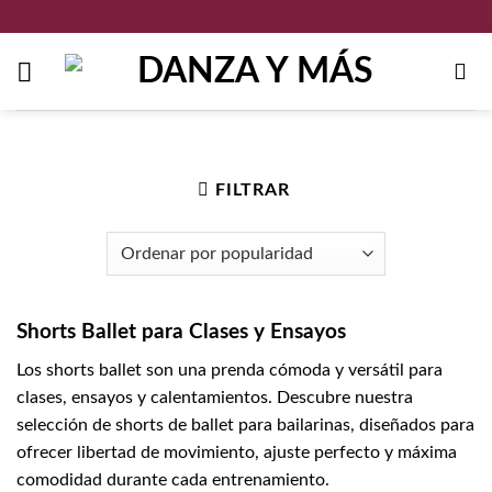
Saltar
al
contenido
Inicio
/
Ballet
/
Ropa de ballet
/
Shorts Ballet
FILTRAR
Shorts Ballet para Clases y Ensayos
Los shorts ballet son una prenda cómoda y versátil para
clases, ensayos y calentamientos. Descubre nuestra
selección de shorts de ballet para bailarinas, diseñados para
ofrecer libertad de movimiento, ajuste perfecto y máxima
comodidad durante cada entrenamiento.