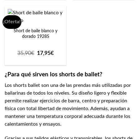
era:
es:
19,90€.
9,95€.
¡Oferta!
Short de baile blanco y
dorado 1928S
El
El
35,90
€
17,95
€
precio
precio
original
actual
era:
es:
¿Para qué sirven los shorts de ballet?
35,90€.
17,95€.
Los shorts ballet son una de las prendas más utilizadas por
bailarinas de todos los niveles. Su diseño ligero y flexible
permite realizar ejercicios de barra, centro y preparación
física con total libertad de movimiento. Además, ayudan a
mantener una temperatura corporal adecuada durante los
calentamientos y ensayos.
Gracias a sus tejidos elásticos y transpirables, los shorts de