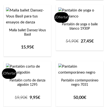
18,95€
hasta
21,95€
¡Oferta!
Pantalón de yoga o baile
blanco 1930P
Malla ballet Dansez-Vous
Basil
El
El
54,90
€
27,45
€
precio
precio
15,95
€
original
actual
era:
es:
54,90€.
27,45€
¡Oferta!
Pantalón corto de danza
Pantalón contemporáneo
algodón 1295
negro 7031
El
El
19,90
€
9,95
€
50,00
€
precio
precio
original
actual