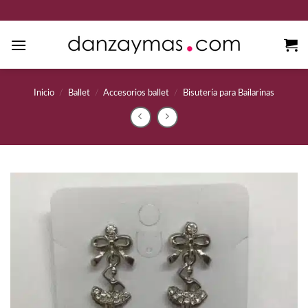
Saltar
al
contenido
Inicio
/
Ballet
/
Accesorios ballet
/
Bisutería para Bailarinas