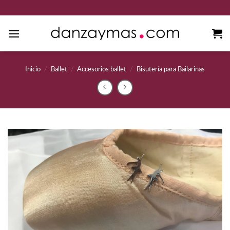
Saltar
al
contenido
Inicio
/
Ballet
/
Accesorios ballet
/
Bisutería para Bailarinas