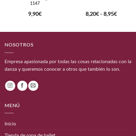
1147
Rango
9,90
€
8,20
€
-
8,95
€
de
precios:
desde
8,20€
hasta
NOSOTROS
8,95€
Empresa apasionada por todas las cosas relacionadas con la
danza y queremos conocer a otros que también lo son.
MENÚ
Inicio
Tienda de ropa de ballet