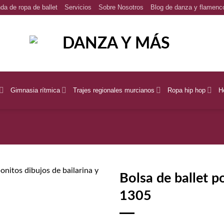
da de ropa de ballet
Servicios
Sobre Nosotros
Blog de danza y flamenc
Gimnasia rítmica
Trajes regionales murcianos
Ropa hip hop
H
Bolsa de ballet p
1305