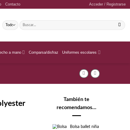
o
Contacto
Acceder / Registrarse
Buscar
por:
echo a mano
Comparsa/disfraz
Uniformes escolares
También te
olyester
recomendamos…
Bolsa ballet niña