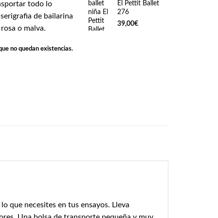
El Pettit Ballet
nsportar todo lo
276
serigrafia de bailarina
39,00
€
r rosa o malva.
que no quedan existencias.
 lo que necesites en tus ensayos. Lleva
colores. Una bolsa de transporte pequeña y muy