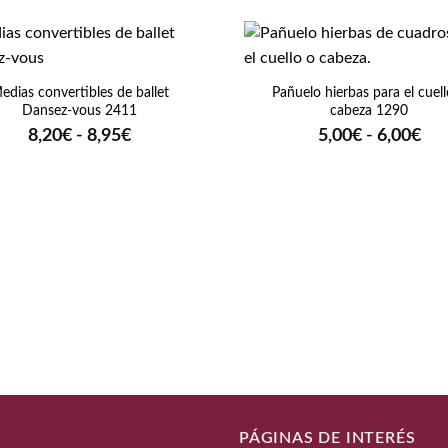
+
edias convertibles de ballet
Pañuelo hierbas para el cuell
Dansez-vous 2411
cabeza 1290
Rango
Ra
8,20
€
-
8,95
€
5,00
€
-
6,00
€
de
de
precios:
pre
desde
de
8,20€
5,0
hasta
has
8,95€
6,0
PÁGINAS DE INTERÉS