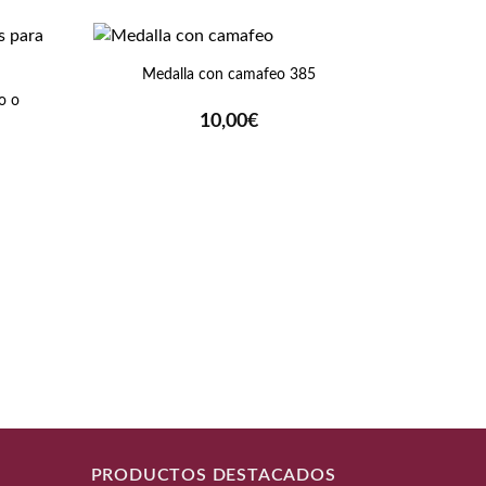
+
Medalla con camafeo 385
o o
10,00
€
ngo
cios:
sde
0€
ta
0€
+
Zagalej
PRODUCTOS DESTACADOS