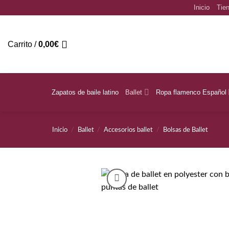
Saltar
Inicio
Tien
al
contenido
Carrito /
0,00
€
Zapatos de baile latino
Ballet
Ropa flamenco Español
Inicio
/
Ballet
/
Accesorios ballet
/
Bolsas de Ballet