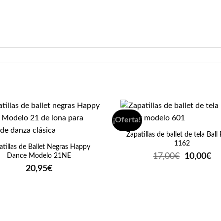
+
¡Oferta!
Zapatillas de ballet de tela Ball
1162
atillas de Ballet Negras Happy
El
El
17,00
€
10,00
€
Dance Modelo 21NE
precio
pr
20,95
€
original
ac
era:
es
17,00€.
10