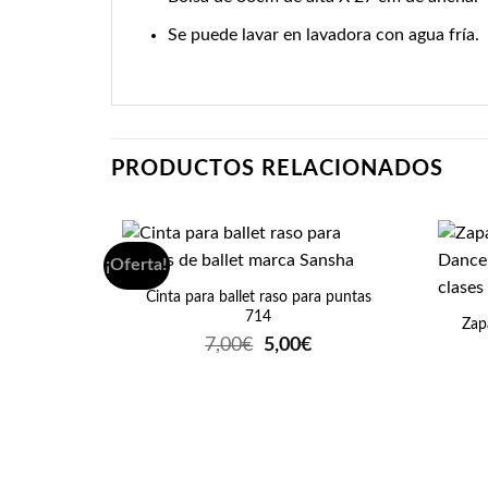
Se puede lavar en lavadora con agua fría.
PRODUCTOS RELACIONADOS
+
¡Oferta!
+
Cinta para ballet raso para puntas
714
Zap
El
El
7,00
€
5,00
€
precio
precio
original
actual
era:
es:
7,00€.
5,00€.