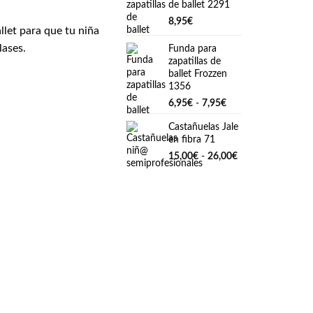
de ballet 2291
8,95
€
allet para que tu niña
lases.
Funda para
zapatillas de
ballet Frozzen
1356
Rango
6,95
€
-
7,95
€
de
Castañuelas Jale
precios:
en fibra 71
desde
6,95€
Rango
15,00
€
-
26,00
€
hasta
de
7,95€
precios:
desde
15,00€
hasta
26,00€