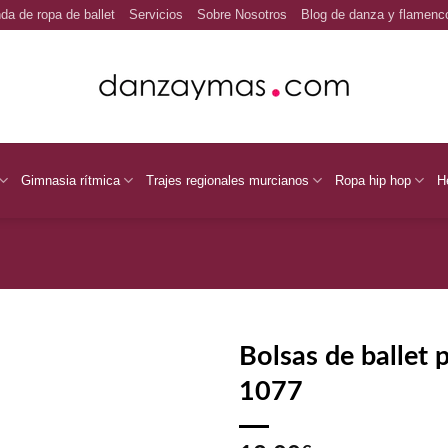
da de ropa de ballet
Servicios
Sobre Nosotros
Blog de danza y flamenc
Gimnasia rítmica
Trajes regionales murcianos
Ropa hip hop
H
Bolsas de ballet 
1077