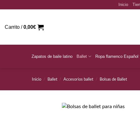
Saltar
Inicio
Tien
al
contenido
Carrito /
0,00
€
Zapatos de baile latino
Ballet
Ropa flamenco Español
Inicio
/
Ballet
/
Accesorios ballet
/
Bolsas de Ballet