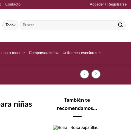
o
Contacto
Acceder / Registrarse
Buscar
por:
echo a mano
Comparsa/disfraz
Uniformes escolares
También te
para niñas
recomendamos…
Bolsa zapatillas