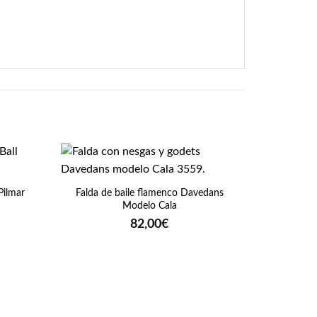
+
 Pilmar
Falda de baile flamenco Davedans
Modelo Cala
82,00
€
ecio
tual
:
,00€.
+
Cinta flo