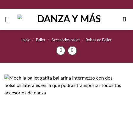
Saltar
al
contenido
Inicio
/
Ballet
/
Accesorios ballet
/
Bolsas de Ballet