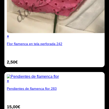
+
Este
Flor flamenca en tela perforada 242
producto
tiene
múltiples
variantes.
2,50
€
Las
opciones
se
pueden
elegir
+
en
la
Pendientes de flamenca flor 283
página
de
producto
15,00
€