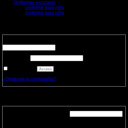
Uniformes escolares
Uniforme para niño
Uniforme para niña
Acceder
Obligatorio
Nombre de usuario o correo electrónico
*
Obligatorio
Contraseña
*
Recuérdame
Acceso
¿Olvidaste la contraseña?
Registrarse
Obligatorio
Dirección de correo electrónico
*
Se enviará un enlace a tu dirección de correo electrónico