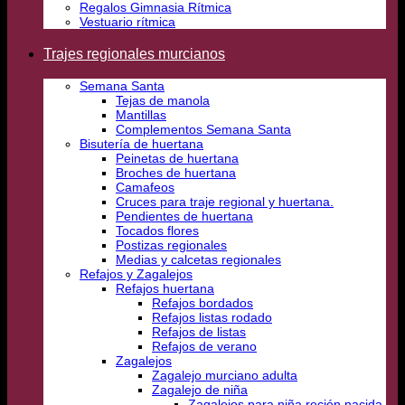
Regalos Gimnasia Rítmica
Vestuario rítmica
Trajes regionales murcianos
Semana Santa
Tejas de manola
Mantillas
Complementos Semana Santa
Bisutería de huertana
Peinetas de huertana
Broches de huertana
Camafeos
Cruces para traje regional y huertana.
Pendientes de huertana
Tocados flores
Postizas regionales
Medias y calcetas regionales
Refajos y Zagalejos
Refajos huertana
Refajos bordados
Refajos listas rodado
Refajos de listas
Refajos de verano
Zagalejos
Zagalejo murciano adulta
Zagalejo de niña
Zagalejos para niña recién nacida