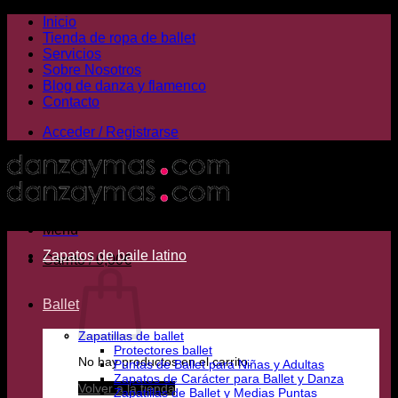
Saltar
Inicio
al
Tienda de ropa de ballet
contenido
Servicios
Sobre Nosotros
Blog de danza y flamenco
Contacto
Acceder / Registrarse
Menú
Zapatos de baile latino
Carrito /
0,00
€
Ballet
Zapatillas de ballet
Protectores ballet
No hay productos en el carrito.
Puntas de Ballet para Niñas y Adultas
Zapatos de Carácter para Ballet y Danza
Volver a la tienda
Zapatillas de Ballet y Medias Puntas