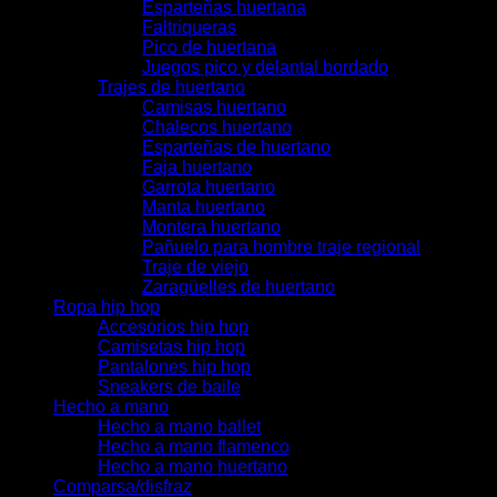
Esparteñas huertana
Faltriqueras
Pico de huertana
Juegos pico y delantal bordado
Trajes de huertano
Camisas huertano
Chalecos huertano
Esparteñas de huertano
Faja huertano
Garrota huertano
Manta huertano
Montera huertano
Pañuelo para hombre traje regional
Traje de viejo
Zaragüelles de huertano
Ropa hip hop
Accesorios hip hop
Camisetas hip hop
Pantalones hip hop
Sneakers de baile
Hecho a mano
Hecho a mano ballet
Hecho a mano flamenco
Hecho a mano huertano
Comparsa/disfraz