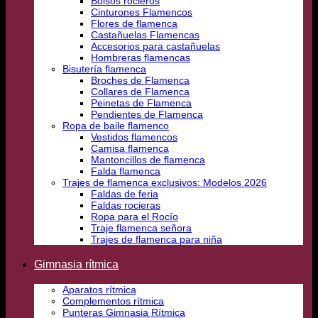
Bolsos rocieros
Cinturones Flamencos
Flores de flamenca
Castañuelas Flamencas
Accesorios para castañuelas
Hombreras flamencas
Bisutería flamenca
Broches de Flamenca
Collares de Flamenca
Peinetas de Flamenca
Pendientes de Flamenca
Ropa de baile flamenco
Vestidos flamencos
Camisa flamenca
Mantoncillos de flamenca
Falda flamenca
Trajes de flamenca exclusivos: Modelos 2026
Faldas de feria
Faldas rocieras
Ropa para el Rocío
Traje flamenca señora
Trajes de flamenca para niña
Gimnasia rítmica
Aparatos rítmica
Complementos rítmica
Punteras Gimnasia Rítmica