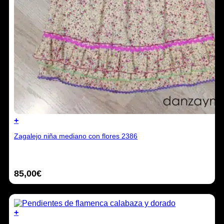
+
Zagalejo niña mediano con flores 2386
85,00
€
+
Este