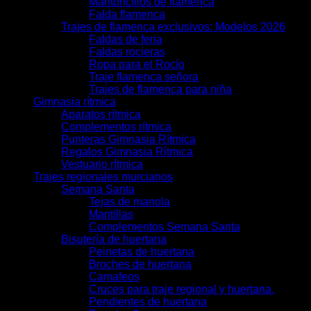
Mantoncillos de flamenca
Falda flamenca
Trajes de flamenca exclusivos: Modelos 2026
Faldas de feria
Faldas rocieras
Ropa para el Rocío
Traje flamenca señora
Trajes de flamenca para niña
Gimnasia rítmica
Aparatos rítmica
Complementos rítmica
Punteras Gimnasia Rítmica
Regalos Gimnasia Rítmica
Vestuario rítmica
Trajes regionales murcianos
Semana Santa
Tejas de manola
Mantillas
Complementos Semana Santa
Bisutería de huertana
Peinetas de huertana
Broches de huertana
Camafeos
Cruces para traje regional y huertana.
Pendientes de huertana