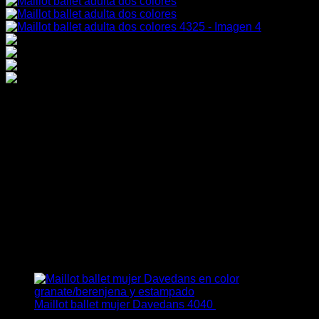
Maillot ballet adulta dos
colores 4325
Un maillot diferente para días diferentes en dos colores con
costuras asimétricas de tirante fino.
Este producto no está disponible porque no quedan
existencias.
También te recomendamos…
Maillot ballet mujer Davedans 4040
43,95
€