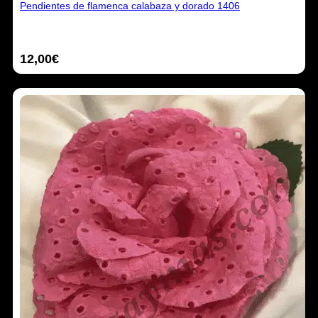
Pendientes de flamenca calabaza y dorado 1406
producto
tiene
múltiples
variantes.
12,00
€
Las
opciones
se
pueden
elegir
en
la
página
de
producto