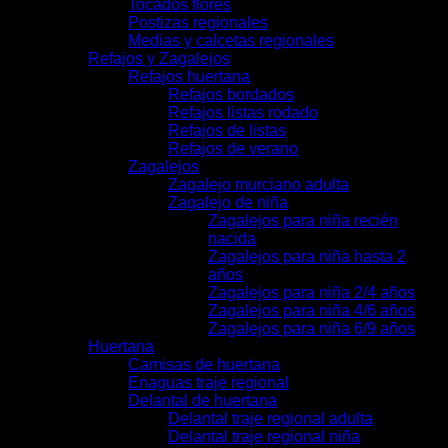
Tocados flores
Postizas regionales
Medias y calcetas regionales
Refajos y Zagalejos
Refajos huertana
Refajos bordados
Refajos listas rodado
Refajos de listas
Refajos de verano
Zagalejos
Zagalejo murciano adulta
Zagalejo de niña
Zagalejos para niña recién
nacida
Zagalejos para niña hasta 2
años
Zagalejos para niña 2/4 años
Zagalejos para niña 4/6 años
Zagalejos para niña 6/9 años
Huertana
Camisas de huertana
Enaguas traje regional
Delantal de huertana
Delantal traje regional adulta
Delantal traje regional niña