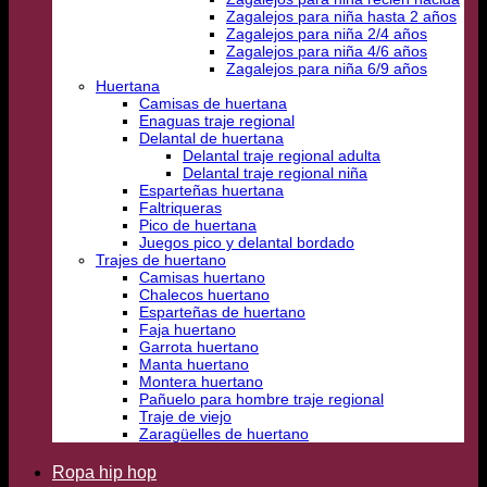
Zagalejos para niña hasta 2 años
Zagalejos para niña 2/4 años
Zagalejos para niña 4/6 años
Zagalejos para niña 6/9 años
Huertana
Camisas de huertana
Enaguas traje regional
Delantal de huertana
Delantal traje regional adulta
Delantal traje regional niña
Esparteñas huertana
Faltriqueras
Pico de huertana
Juegos pico y delantal bordado
Trajes de huertano
Camisas huertano
Chalecos huertano
Esparteñas de huertano
Faja huertano
Garrota huertano
Manta huertano
Montera huertano
Pañuelo para hombre traje regional
Traje de viejo
Zaragüelles de huertano
Ropa hip hop