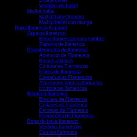
Shorts Ballet
Vestidos de ballet
Maillot ballet
Maillot ballet tirantes
Maillot ballet con manga
Ropa flamenco Español
Zapatos flamenco
Botas flamencas para hombre
Zapatos de flamenca
Complementos de flamenca
Abanicos de Flamenca
Bolsos rocieros
Cinturones Flamencos
Flores de flamenca
Castañuelas Flamencas
Accesorios para castañuelas
Hombreras flamencas
Bisutería flamenca
Broches de Flamenca
Collares de Flamenca
Peinetas de Flamenca
Pendientes de Flamenca
Ropa de baile flamenco
Vestidos flamencos
Camisa flamenca