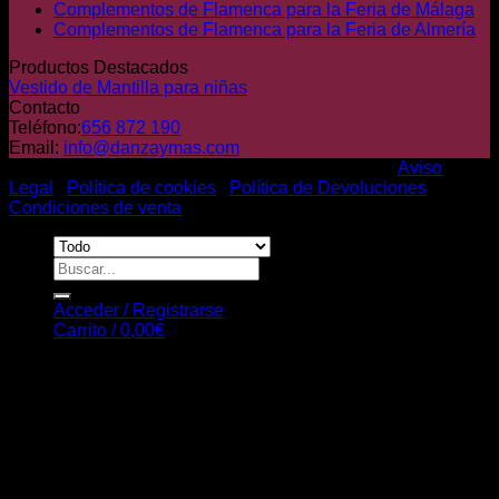
Complementos de Flamenca para la Feria de Málaga
Complementos de Flamenca para la Feria de Almería
Productos Destacados
Vestido de Mantilla para niñas
Contacto
Teléfono:
656 872 190
Email:
info@danzaymas.com
© Danza y mas. Todos los derechos reservados |
Aviso
Legal
|
Política de cookies
|
Política de Devoluciones
|
Condiciones de venta
Buscar
por:
Acceder / Registrarse
Carrito /
0,00
€
Carrito
No hay productos en el carrito.