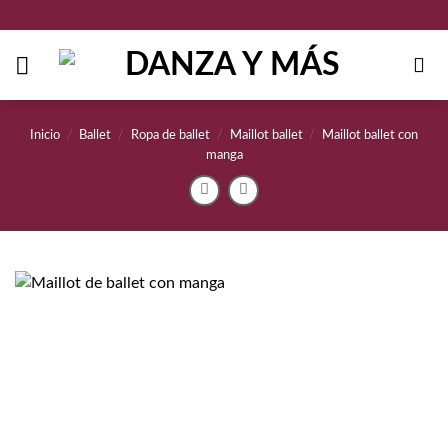
Saltar
al
contenido
Inicio
/
Ballet
/
Ropa de ballet
/
Maillot ballet
/
Maillot ballet con
manga