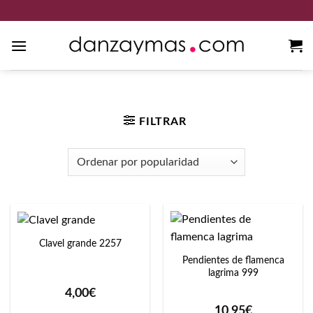
Saltar
al
contenido
Inicio
/
Colores del producto
/
Marfil
FILTRAR
Clavel grande 2257
Pendientes de flamenca
lagrima 999
4,00
€
10,95
€