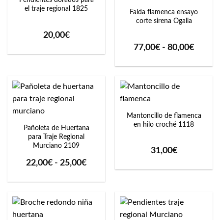
Pendientes dorados para
el traje regional 1825
Falda flamenca ensayo
corte sirena Ogalla
20,00
€
Rango
77,00
€
-
80,00
€
de
precio
desde
77,00€
hasta
80,00€
Mantoncillo de flamenca
en hilo croché 1118
Pañoleta de Huertana
para Traje Regional
Murciano 2109
31,00
€
Rango
22,00
€
-
25,00
€
de
precios:
desde
22,00€
hasta
25,00€