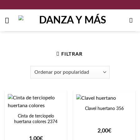
Saltar
al
contenido
Inicio
/
Colores del producto
/
Verde
FILTRAR
Clavel huertano 356
Cinta de terciopelo
huertana colores 2374
2,00
€
1,00
€