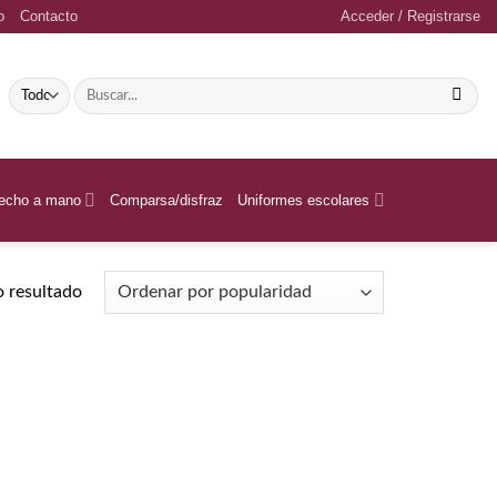
o
Contacto
Acceder / Registrarse
Buscar
por:
echo a mano
Comparsa/disfraz
Uniformes escolares
 resultado