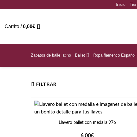
Saltar
Inicio
Tien
al
contenido
Carrito /
0,00
€
Zapatos de baile latino
Ballet
Ropa flamenco Español
Inicio
/
Colores del producto
/
Zapatillas
FILTRAR
+
Llavero ballet con medalla 976
6,00
€