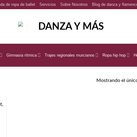
da de ropa de ballet
Servicios
Sobre Nosotros
Blog de danza y flamenc
Gimnasia rítmica
Trajes regionales murcianos
Ropa hip hop
H
Mostrando el único