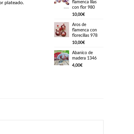
flamenca lilas
or plateado.
con flor 980
10,00
€
Aros de
flamenca con
florecillas 978
10,00
€
Abanico de
madera 1346
4,00
€