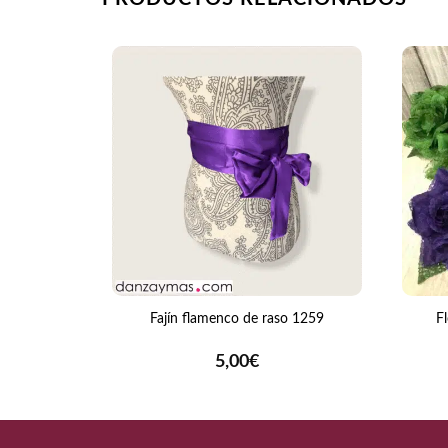
+
+
Fajín flamenco de raso 1259
F
5,00
€