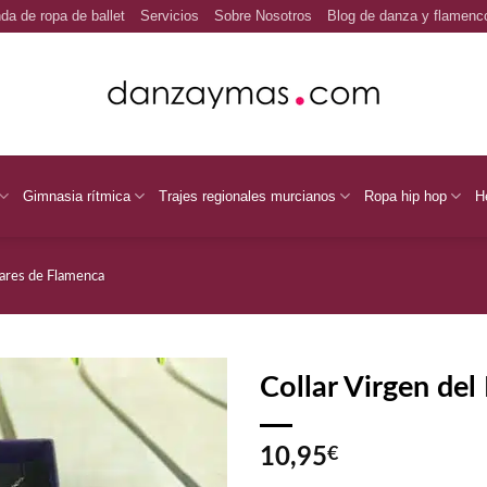
da de ropa de ballet
Servicios
Sobre Nosotros
Blog de danza y flamenc
Gimnasia rítmica
Trajes regionales murcianos
Ropa hip hop
H
lares de Flamenca
Collar Virgen de
10,95
€