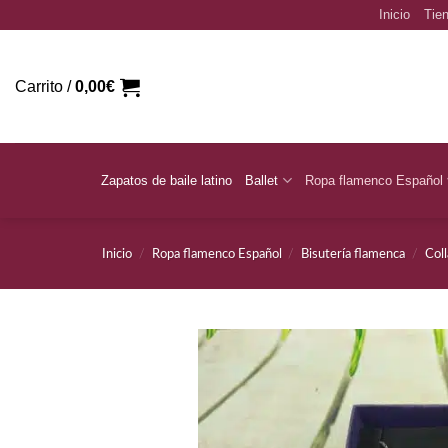
Saltar
Inicio
Tien
al
contenido
Carrito /
0,00
€
Zapatos de baile latino
Ballet
Ropa flamenco Español
Inicio
/
Ropa flamenco Español
/
Bisutería flamenca
/
Col