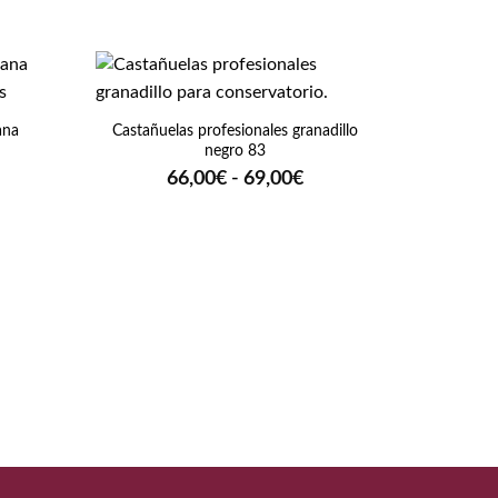
+
ana
Castañuelas profesionales granadillo
negro 83
Rango
66,00
€
-
69,00
€
de
precios:
desde
66,00€
hasta
69,00€
+
Falda d