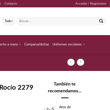
o
Contacto
Acceder / Registrarse
Buscar
por:
echo a mano
Comparsa/disfraz
Uniformes escolares
También te
l Rocío 2279
recomendamos…
Aros de