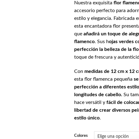
Nuestra exquisita
flor flamen
accesorio perfecto para adorn
estilo y elegancia. Fabricada 
esta encantadora flor present
que
añadirá un toque de alegr
flamenco
. Sus h
ojas verdes 
perfección la belleza de la flo
toque de frescura y autentici
Con
medidas de 12 cm x 12 
esta flor flamenca pequeña
se
perfección a diferentes estil
longitudes de cabello.
Su tam
hace versátil y
fácil de coloca
libertad de crear diversos pei
estilo único
.
Colores