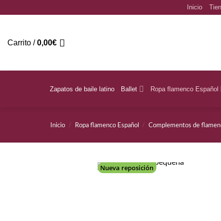
Saltar
Inicio
Tien
al
contenido
Carrito /
0,00
€
Zapatos de baile latino
Ballet
Ropa flamenco Español
Inicio
/
Ropa flamenco Español
/
Complementos de flamen
Nueva reposición