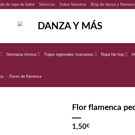
da de ropa de ballet
Servicios
Sobre Nosotros
Blog de danza y flamenc
Gimnasia rítmica
Trajes regionales murcianos
Ropa hip hop
H
ca
/
Flores de flamenca
Flor flamenca p
1,50
€