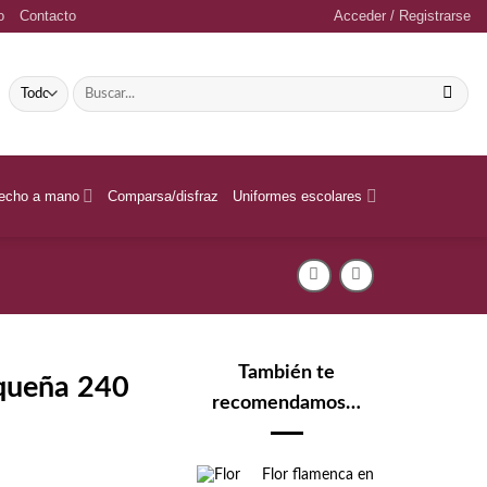
o
Contacto
Acceder / Registrarse
Buscar
por:
echo a mano
Comparsa/disfraz
Uniformes escolares
También te
equeña 240
recomendamos…
Flor flamenca en