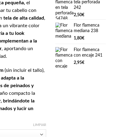
tela perforada
ca pequeña,
el
242
ar tu cabello con
2,50
€
en
tela de alta calidad
,
Flor flamenca
a un vibrante color
mediana 238
ía a tu look
1,80
€
complementan a la
r
, aportando un
Flor flamenca
con encaje 241
dad.
2,95
€
cm
(sin incluir el tallo),
 adapta a la
os de peinados y
año compacto la
r, brindándote la
nados y lucir un
LIMPIAR