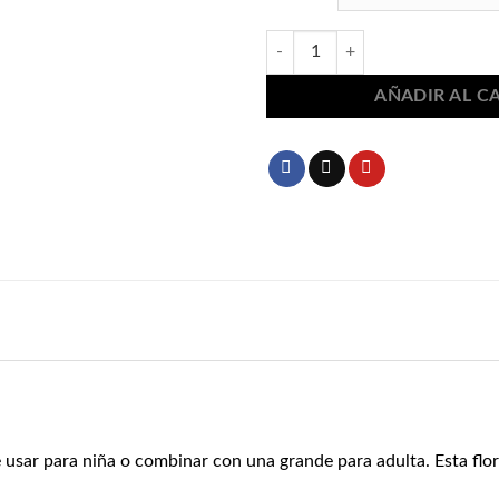
Flor flamenca pequeña 240 canti
AÑADIR AL C
e usar para niña o combinar con una grande para adulta.
Esta flo