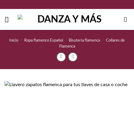
Saltar
al
contenido
Inicio
/
Ropa flamenco Español
/
Bisutería flamenca
/
Collares de
Flamenca