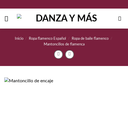
Saltar
al
contenido
Inicio
/
Ropa flamenco Español
/
Ropa de baile flamenco
/
Mantoncillos de flamenca