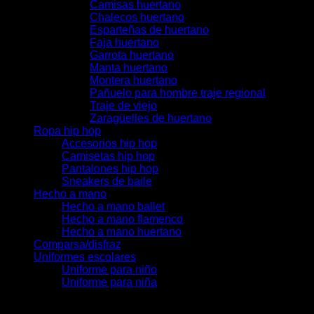
Camisas huertano
Chalecos huertano
Esparteñas de huertano
Faja huertano
Garrota huertano
Manta huertano
Montera huertano
Pañuelo para hombre traje regional
Traje de viejo
Zaragüelles de huertano
Ropa hip hop
Accesorios hip hop
Camisetas hip hop
Pantalones hip hop
Sneakers de baile
Hecho a mano
Hecho a mano ballet
Hecho a mano flamenco
Hecho a mano huertano
Comparsa/disfraz
Uniformes escolares
Uniforme para niño
Uniforme para niña
Acceder