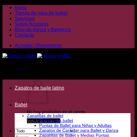
Saltar
Inicio
al
Tienda de ropa de ballet
contenido
Servicios
Sobre Nosotros
Blog de danza y flamenco
Contacto
Acceder / Registrarse
Menú
Carrito /
0,00
€
Zapatos de baile latino
Ballet
No hay productos en el carrito.
Zapatillas de ballet
Protectores ballet
Volver a la tienda
Puntas de Ballet para Niñas y Adultas
Zapatos de Carácter para Ballet y Danza
Zapatillas de Ballet y Medias Puntas
Buscar