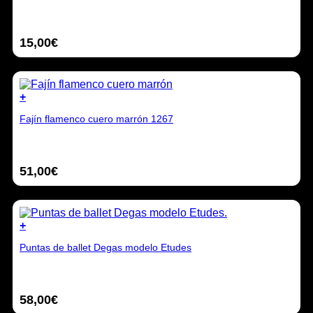
página
de
producto
15,00
€
+
Este
Fajín flamenco cuero marrón 1267
producto
tiene
múltiples
variantes.
51,00
€
Las
opciones
se
pueden
elegir
+
en
Este
la
Puntas de ballet Degas modelo Etudes
producto
página
tiene
de
múltiples
producto
variantes.
58,00
€
Las
opciones