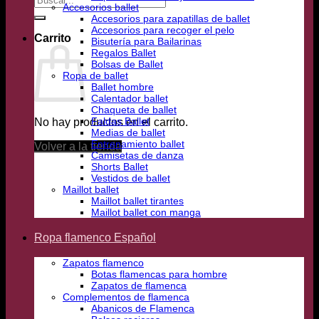
Accesorios ballet
por:
Accesorios para zapatillas de ballet
Accesorios para recoger el pelo
Carrito
Bisutería para Bailarinas
Regalos Ballet
Bolsas de Ballet
Ropa de ballet
Ballet hombre
Calentador ballet
Chaqueta de ballet
Faldas Ballet
No hay productos en el carrito.
Medias de ballet
Entrenamiento ballet
Volver a la tienda
Camisetas de danza
Shorts Ballet
Vestidos de ballet
Maillot ballet
Maillot ballet tirantes
Maillot ballet con manga
Ropa flamenco Español
Zapatos flamenco
Botas flamencas para hombre
Zapatos de flamenca
Complementos de flamenca
Abanicos de Flamenca