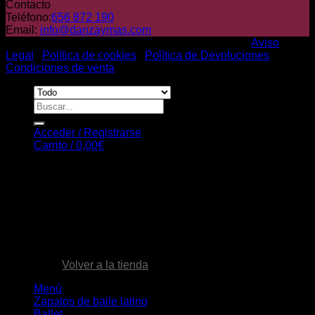
Contacto
Teléfono:
656 872 190
Email:
info@danzaymas.com
© Danza y mas. Todos los derechos reservados |
Aviso
Legal
|
Política de cookies
|
Política de Devoluciones
|
Condiciones de venta
Buscar
por:
Acceder / Registrarse
Carrito /
0,00
€
Carrito
No hay productos en el carrito.
Volver a la tienda
Menú
Zapatos de baile latino
Ballet