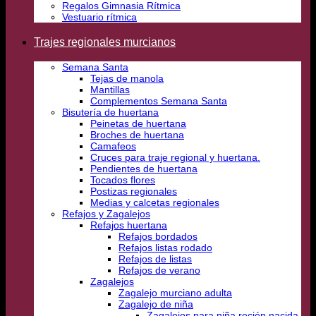
Regalos Gimnasia Rítmica
Vestuario rítmica
Trajes regionales murcianos
Semana Santa
Tejas de manola
Mantillas
Complementos Semana Santa
Bisutería de huertana
Peinetas de huertana
Broches de huertana
Camafeos
Cruces para traje regional y huertana.
Pendientes de huertana
Tocados flores
Postizas regionales
Medias y calcetas regionales
Refajos y Zagalejos
Refajos huertana
Refajos bordados
Refajos listas rodado
Refajos de listas
Refajos de verano
Zagalejos
Zagalejo murciano adulta
Zagalejo de niña
Zagalejos para niña recién nacida