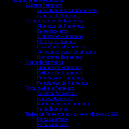
Ropa flamenco Español
Zapatos flamenco
Botas flamencas para hombre
Zapatos de flamenca
Complementos de flamenca
Abanicos de Flamenca
Bolsos rocieros
Cinturones Flamencos
Flores de flamenca
Castañuelas Flamencas
Accesorios para castañuelas
Hombreras flamencas
Bisutería flamenca
Broches de Flamenca
Collares de Flamenca
Peinetas de Flamenca
Pendientes de Flamenca
Ropa de baile flamenco
Vestidos flamencos
Camisa flamenca
Mantoncillos de flamenca
Falda flamenca
Trajes de flamenca exclusivos: Modelos 2026
Faldas de feria
Faldas rocieras