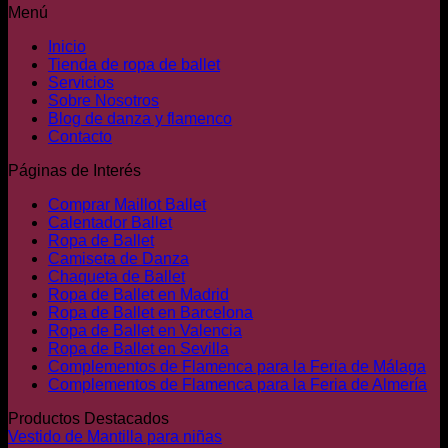
hasta
la
Menú
6,00€
página
de
Inicio
producto
Tienda de ropa de ballet
Servicios
Sobre Nosotros
Blog de danza y flamenco
Contacto
Páginas de Interés
Comprar Maillot Ballet
Calentador Ballet
Ropa de Ballet
Camiseta de Danza
Chaqueta de Ballet
Ropa de Ballet en Madrid
Ropa de Ballet en Barcelona
Ropa de Ballet en Valencia
Ropa de Ballet en Sevilla
Complementos de Flamenca para la Feria de Málaga
Complementos de Flamenca para la Feria de Almería
Productos Destacados
Vestido de Mantilla para niñas