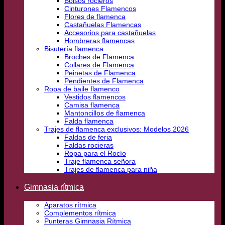
Bolsos rocieros
Cinturones Flamencos
Flores de flamenca
Castañuelas Flamencas
Accesorios para castañuelas
Hombreras flamencas
Bisutería flamenca
Broches de Flamenca
Collares de Flamenca
Peinetas de Flamenca
Pendientes de Flamenca
Ropa de baile flamenco
Vestidos flamencos
Camisa flamenca
Mantoncillos de flamenca
Falda flamenca
Trajes de flamenca exclusivos: Modelos 2026
Faldas de feria
Faldas rocieras
Ropa para el Rocío
Traje flamenca señora
Trajes de flamenca para niña
Gimnasia rítmica
Aparatos rítmica
Complementos rítmica
Punteras Gimnasia Rítmica