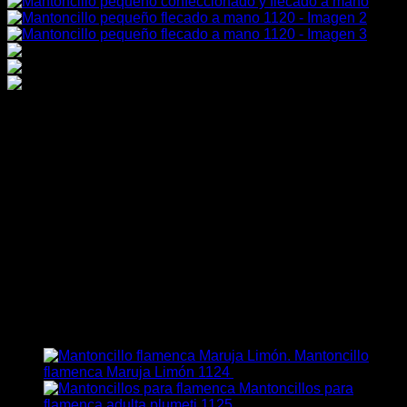
Mantoncillo pequeño
flecado a mano 1120
Mantoncillo flamenco pequeño confeccionado en raso mate
flecado y cosido a mano en el manton. Medida del
mantoncillo 82 cm
Este producto no está disponible porque no quedan
existencias.
También te recomendamos…
Mantoncillo
Rango
flamenca Maruja Limón 1124
15,00
€
-
20,00
€
de
Mantoncillos para
precios:
flamenca adulta plumeti 1125
21,00
€