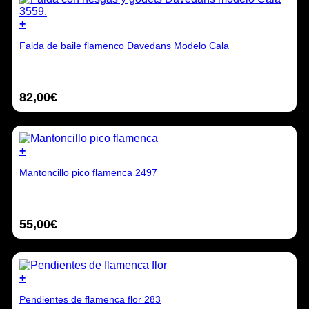
elegir
en
+
la
Este
página
Falda de baile flamenco Davedans Modelo Cala
producto
de
tiene
producto
múltiples
variantes.
82,00
€
Las
opciones
se
pueden
elegir
+
en
Este
la
Mantoncillo pico flamenca 2497
producto
página
tiene
de
múltiples
producto
variantes.
55,00
€
Las
opciones
se
pueden
elegir
+
en
la
Pendientes de flamenca flor 283