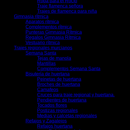
Ropa para el Rocío
Traje flamenca señora
Trajes de flamenca para niña
Gimnasia rítmica
Aparatos rítmica
Complementos rítmica
Punteras Gimnasia Rítmica
Regalos Gimnasia Rítmica
Vestuario rítmica
Trajes regionales murcianos
Semana Santa
Tejas de manola
Mantillas
Complementos Semana Santa
Bisutería de huertana
Peinetas de huertana
Broches de huertana
Camafeos
Cruces para traje regional y huertana.
Pendientes de huertana
Tocados flores
Postizas regionales
Medias y calcetas regionales
Refajos y Zagalejos
Refajos huertana