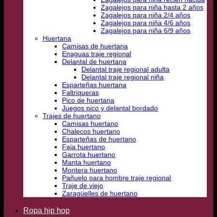
Zagalejos para niña hasta 2 años
Zagalejos para niña 2/4 años
Zagalejos para niña 4/6 años
Zagalejos para niña 6/9 años
Huertana
Camisas de huertana
Enaguas traje regional
Delantal de huertana
Delantal traje regional adulta
Delantal traje regional niña
Esparteñas huertana
Faltriqueras
Pico de huertana
Juegos pico y delantal bordado
Trajes de huertano
Camisas huertano
Chalecos huertano
Esparteñas de huertano
Faja huertano
Garrota huertano
Manta huertano
Montera huertano
Pañuelo para hombre traje regional
Traje de viejo
Zaragüelles de huertano
Ropa hip hop