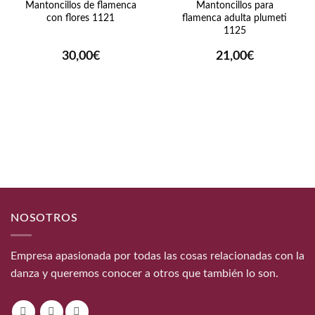
Mantoncillos de flamenca
Mantoncillos para
con flores 1121
flamenca adulta plumeti
1125
30,00
€
21,00
€
NOSOTROS
Empresa apasionada por todas las cosas relacionadas con la
danza y queremos conocer a otros que también lo son.