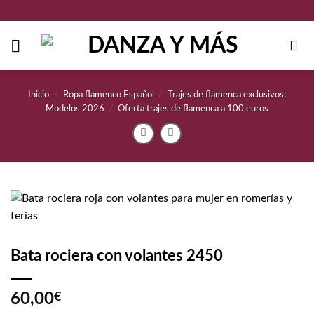
Saltar
al
contenido
Inicio
/
Ropa flamenco Español
/
Trajes de flamenca exclusivos:
Modelos 2026
/
Oferta trajes de flamenca a 100 euros
Bata rociera con volantes 2450
60,00
€