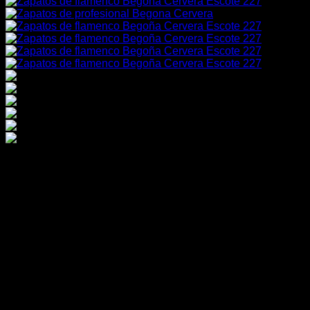
Zapatos de flamenco
Begoña Cervera Escote 227
Zapatos de flamenca profesionales de Begoña Cervera en
color granate. En el filo del zapato lleva una tira en piel de
color tostado adornando el zapato. Tacón carrete lacado
claro de 7cm. Cordones de dos colores para combinar como
quieras, granates o tostados. Almohadilla en la planta para
mayor comodidad.