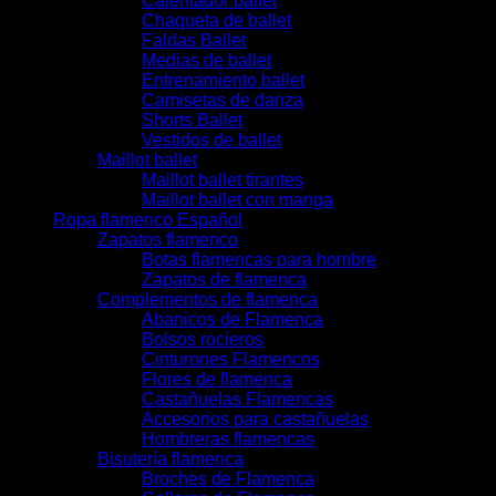
Calentador ballet
Chaqueta de ballet
Faldas Ballet
Medias de ballet
Entrenamiento ballet
Camisetas de danza
Shorts Ballet
Vestidos de ballet
Maillot ballet
Maillot ballet tirantes
Maillot ballet con manga
Ropa flamenco Español
Zapatos flamenco
Botas flamencas para hombre
Zapatos de flamenca
Complementos de flamenca
Abanicos de Flamenca
Bolsos rocieros
Cinturones Flamencos
Flores de flamenca
Castañuelas Flamencas
Accesorios para castañuelas
Hombreras flamencas
Bisutería flamenca
Broches de Flamenca