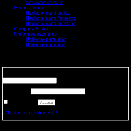
Sneakers de baile
Hecho a mano
Hecho a mano ballet
Hecho a mano flamenco
Hecho a mano huertano
Comparsa/disfraz
Uniformes escolares
Uniforme para niño
Uniforme para niña
Acceder
Obligatorio
Nombre de usuario o correo electrónico
*
Obligatorio
Contraseña
*
Recuérdame
Acceso
¿Olvidaste la contraseña?
Registrarse