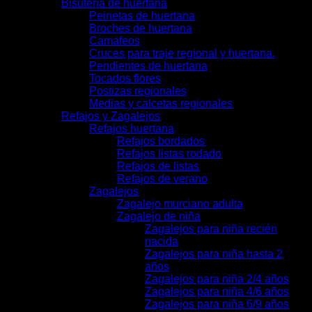
Bisutería de huertana
Peinetas de huertana
Broches de huertana
Camafeos
Cruces para traje regional y huertana.
Pendientes de huertana
Tocados flores
Postizas regionales
Medias y calcetas regionales
Refajos y Zagalejos
Refajos huertana
Refajos bordados
Refajos listas rodado
Refajos de listas
Refajos de verano
Zagalejos
Zagalejo murciano adulta
Zagalejo de niña
Zagalejos para niña recién
nacida
Zagalejos para niña hasta 2
años
Zagalejos para niña 2/4 años
Zagalejos para niña 4/6 años
Zagalejos para niña 6/9 años