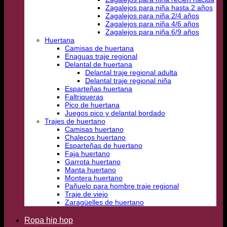
Zagalejos para niña hasta 2 años
Zagalejos para niña 2/4 años
Zagalejos para niña 4/6 años
Zagalejos para niña 6/9 años
Huertana
Camisas de huertana
Enaguas traje regional
Delantal de huertana
Delantal traje regional adulta
Delantal traje regional niña
Esparteñas huertana
Faltriqueras
Pico de huertana
Juegos pico y delantal bordado
Trajes de huertano
Camisas huertano
Chalecos huertano
Esparteñas de huertano
Faja huertano
Garrota huertano
Manta huertano
Montera huertano
Pañuelo para hombre traje regional
Traje de viejo
Zaragüelles de huertano
Ropa hip hop