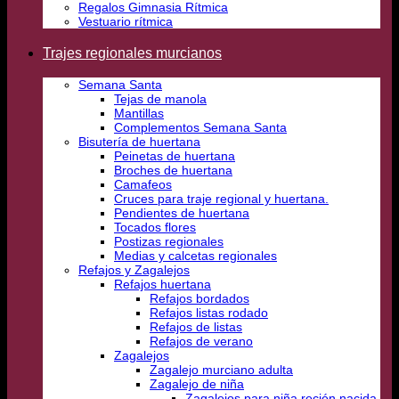
Regalos Gimnasia Rítmica
Vestuario rítmica
Trajes regionales murcianos
Semana Santa
Tejas de manola
Mantillas
Complementos Semana Santa
Bisutería de huertana
Peinetas de huertana
Broches de huertana
Camafeos
Cruces para traje regional y huertana.
Pendientes de huertana
Tocados flores
Postizas regionales
Medias y calcetas regionales
Refajos y Zagalejos
Refajos huertana
Refajos bordados
Refajos listas rodado
Refajos de listas
Refajos de verano
Zagalejos
Zagalejo murciano adulta
Zagalejo de niña
Zagalejos para niña recién nacida