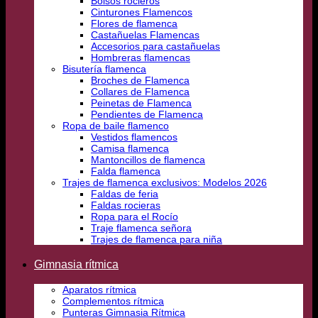
Bolsos rocieros
Cinturones Flamencos
Flores de flamenca
Castañuelas Flamencas
Accesorios para castañuelas
Hombreras flamencas
Bisutería flamenca
Broches de Flamenca
Collares de Flamenca
Peinetas de Flamenca
Pendientes de Flamenca
Ropa de baile flamenco
Vestidos flamencos
Camisa flamenca
Mantoncillos de flamenca
Falda flamenca
Trajes de flamenca exclusivos: Modelos 2026
Faldas de feria
Faldas rocieras
Ropa para el Rocío
Traje flamenca señora
Trajes de flamenca para niña
Gimnasia rítmica
Aparatos rítmica
Complementos rítmica
Punteras Gimnasia Rítmica