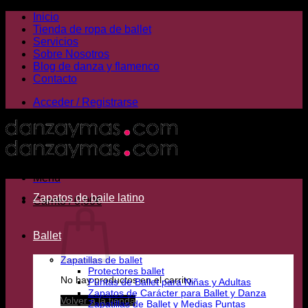
Saltar
Inicio
al
Tienda de ropa de ballet
contenido
Servicios
Sobre Nosotros
Blog de danza y flamenco
Contacto
Acceder / Registrarse
Menú
Zapatos de baile latino
Carrito /
0,00
€
Ballet
Zapatillas de ballet
Protectores ballet
No hay productos en el carrito.
Puntas de Ballet para Niñas y Adultas
Zapatos de Carácter para Ballet y Danza
Volver a la tienda
Zapatillas de Ballet y Medias Puntas