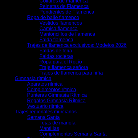
Collares de Flamenca
Peinetas de Flamenca
Pendientes de Flamenca
Ropa de baile flamenco
Vestidos flamencos
Camisa flamenca
Mantoncillos de flamenca
Falda flamenca
Trajes de flamenca exclusivos: Modelos 2026
Faldas de feria
Faldas rocieras
Ropa para el Rocío
Traje flamenca señora
Trajes de flamenca para niña
Gimnasia rítmica
Aparatos rítmica
Complementos rítmica
Punteras Gimnasia Rítmica
Regalos Gimnasia Rítmica
Vestuario rítmica
Trajes regionales murcianos
Semana Santa
Tejas de manola
Mantillas
Complementos Semana Santa