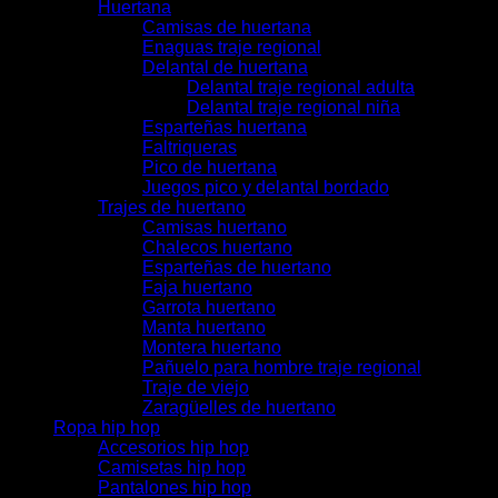
Huertana
Camisas de huertana
Enaguas traje regional
Delantal de huertana
Delantal traje regional adulta
Delantal traje regional niña
Esparteñas huertana
Faltriqueras
Pico de huertana
Juegos pico y delantal bordado
Trajes de huertano
Camisas huertano
Chalecos huertano
Esparteñas de huertano
Faja huertano
Garrota huertano
Manta huertano
Montera huertano
Pañuelo para hombre traje regional
Traje de viejo
Zaragüelles de huertano
Ropa hip hop
Accesorios hip hop
Camisetas hip hop
Pantalones hip hop