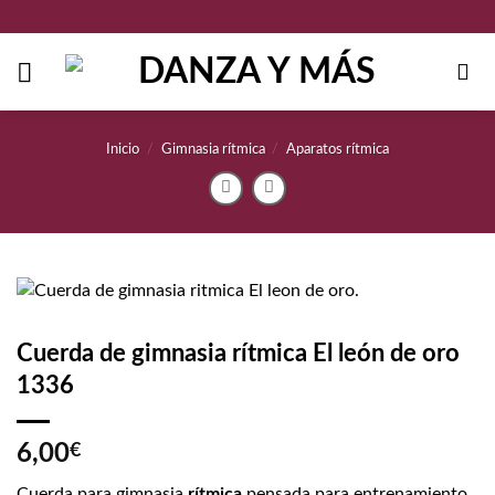
Saltar
al
contenido
Inicio
/
Gimnasia rítmica
/
Aparatos rítmica
Cuerda de gimnasia rítmica El león de oro
1336
6,00
€
Cuerda para gimnasia
rítmica
pensada para entrenamiento