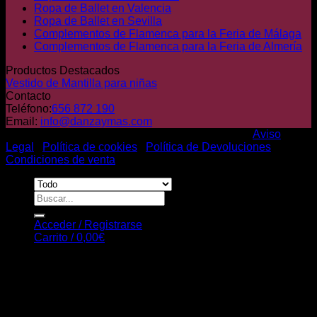
Ropa de Ballet en Valencia
Ropa de Ballet en Sevilla
Complementos de Flamenca para la Feria de Málaga
Complementos de Flamenca para la Feria de Almería
Productos Destacados
Vestido de Mantilla para niñas
Contacto
Teléfono:
656 872 190
Email:
info@danzaymas.com
© Danza y mas. Todos los derechos reservados |
Aviso
Legal
|
Política de cookies
|
Política de Devoluciones
|
Condiciones de venta
Buscar
por:
Acceder / Registrarse
Carrito /
0,00
€
Carrito