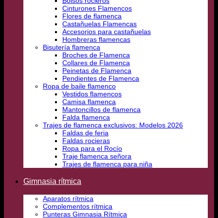
Bolsos rocieros
Cinturones Flamencos
Flores de flamenca
Castañuelas Flamencas
Accesorios para castañuelas
Hombreras flamencas
Bisutería flamenca
Broches de Flamenca
Collares de Flamenca
Peinetas de Flamenca
Pendientes de Flamenca
Ropa de baile flamenco
Vestidos flamencos
Camisa flamenca
Mantoncillos de flamenca
Falda flamenca
Trajes de flamenca exclusivos: Modelos 2026
Faldas de feria
Faldas rocieras
Ropa para el Rocío
Traje flamenca señora
Trajes de flamenca para niña
Gimnasia rítmica
Aparatos rítmica
Complementos rítmica
Punteras Gimnasia Rítmica