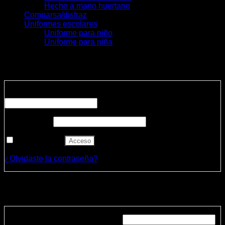
Hecho a mano huertano
Comparsa/disfraz
Uniformes escolares
Uniforme para niño
Uniforme para niña
Acceder
Obligatorio
Nombre de usuario o correo electrónico
*
Obligatorio
Contraseña
*
Recuérdame
Acceso
¿Olvidaste la contraseña?
Registrarse
Obligatorio
Dirección de correo electrónico
*