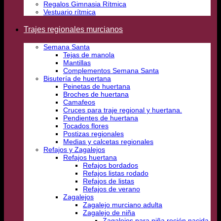
Regalos Gimnasia Rítmica
Vestuario rítmica
Trajes regionales murcianos
Semana Santa
Tejas de manola
Mantillas
Complementos Semana Santa
Bisutería de huertana
Peinetas de huertana
Broches de huertana
Camafeos
Cruces para traje regional y huertana.
Pendientes de huertana
Tocados flores
Postizas regionales
Medias y calcetas regionales
Refajos y Zagalejos
Refajos huertana
Refajos bordados
Refajos listas rodado
Refajos de listas
Refajos de verano
Zagalejos
Zagalejo murciano adulta
Zagalejo de niña
Zagalejos para niña recién nacida