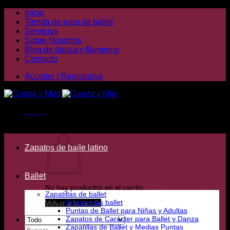
Saltar
Inicio
al
Tienda de ropa de ballet
contenido
Servicios
Sobre Nosotros
Blog de danza y flamenco
Contacto
Acceder / Registrarse
Menú
Carrito /
0,00
€
Zapatos de baile latino
Ballet
No hay productos en el carrito.
Zapatillas de ballet
Protectores ballet
Volver a la tienda
Puntas de Ballet para Niñas y Adultas
Zapatos de Carácter para Ballet y Danza
Zapatillas de Ballet y Medias Puntas
Buscar