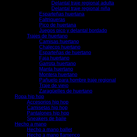
Delantal traje regional adulta
Delantal traje regional niña
Esparteñas huertana
Faltriqueras
Pico de huertana
Juegos pico y delantal bordado
Trajes de huertano
Camisas huertano
Chalecos huertano
Esparteñas de huertano
Faja huertano
Garrota huertano
Manta huertano
Montera huertano
Pañuelo para hombre traje regional
Traje de viejo
Zaragüelles de huertano
Ropa hip hop
Accesorios hip hop
Camisetas hip hop
Pantalones hip hop
Sneakers de baile
Hecho a mano
Hecho a mano ballet
Hecho a mano flamenco