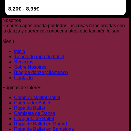
producto
variantes.
Rango
8,20
€
-
8,95
€
Las
opciones
de
se
Nosotros
precios:
pueden
Empresa apasionada por todas las cosas relacionadas con
desde
elegir
la danza y queremos conocer a otros que también lo son.
8,20€
en
hasta
la
Menú
8,95€
página
de
Inicio
producto
Tienda de ropa de ballet
Servicios
Sobre Nosotros
Blog de danza y flamenco
Contacto
Páginas de Interés
Comprar Maillot Ballet
Calentador Ballet
Ropa de Ballet
Camiseta de Danza
Chaqueta de Ballet
Ropa de Ballet en Madrid
Ropa de Ballet en Barcelona