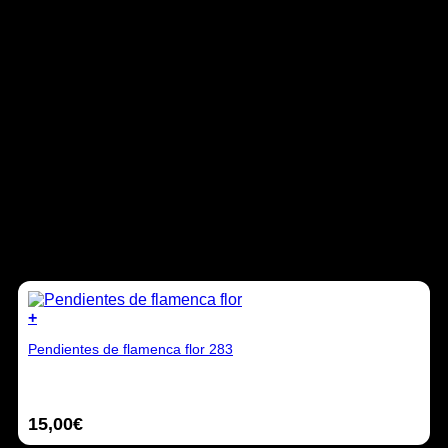
Lavar solo en seco o en una tintorería.
Si necesitas plancharlo para quitar alguna arruga de
estar guardado, pon un trapo y pasa la plancha por
encima, no planchar directamente.
Medidas:
El fajín flamenco mide 72 cm pero además lleva las
cintas para atar.
Las cintas para atar mide cada una 75 cm.
En total mide 2.20cm aproximadamente. Puede variar
porque es un artículo confeccionado a mano.
Productos relacionados
+
Pendientes de flamenca flor 283
15,00
€