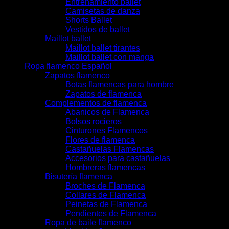
Entrenamiento ballet
Camisetas de danza
Shorts Ballet
Vestidos de ballet
Maillot ballet
Maillot ballet tirantes
Maillot ballet con manga
Ropa flamenco Español
Zapatos flamenco
Botas flamencas para hombre
Zapatos de flamenca
Complementos de flamenca
Abanicos de Flamenca
Bolsos rocieros
Cinturones Flamencos
Flores de flamenca
Castañuelas Flamencas
Accesorios para castañuelas
Hombreras flamencas
Bisutería flamenca
Broches de Flamenca
Collares de Flamenca
Peinetas de Flamenca
Pendientes de Flamenca
Ropa de baile flamenco