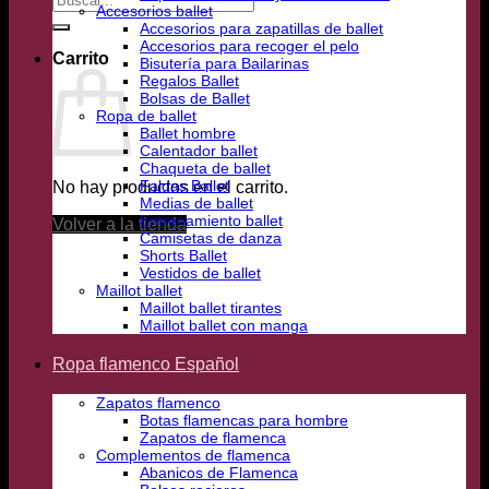
Accesorios ballet
por:
Accesorios para zapatillas de ballet
Accesorios para recoger el pelo
Carrito
Bisutería para Bailarinas
Regalos Ballet
Bolsas de Ballet
Ropa de ballet
Ballet hombre
Calentador ballet
Chaqueta de ballet
Faldas Ballet
No hay productos en el carrito.
Medias de ballet
Entrenamiento ballet
Volver a la tienda
Camisetas de danza
Shorts Ballet
Vestidos de ballet
Maillot ballet
Maillot ballet tirantes
Maillot ballet con manga
Ropa flamenco Español
Zapatos flamenco
Botas flamencas para hombre
Zapatos de flamenca
Complementos de flamenca
Abanicos de Flamenca