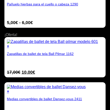
Este
la
Pañuelo hierbas para el cuello o cabeza 1290
producto
página
tiene
de
múltiples
producto
variantes.
Rango
5,00
€
-
6,00
€
Las
opciones
de
se
precios:
¡Oferta!
pueden
desde
elegir
5,00€
en
+
hasta
la
Este
6,00€
página
Zapatillas de ballet de tela Ball Pilmar 1162
producto
de
tiene
producto
múltiples
variantes.
El
El
17,00
€
10,00
€
Las
opciones
precio
precio
se
original
actual
pueden
era:
es:
elegir
+
17,00€.
10,00€.
en
Este
la
Medias convertibles de ballet Dansez-vous 2411
producto
página
tiene
de
múltiples