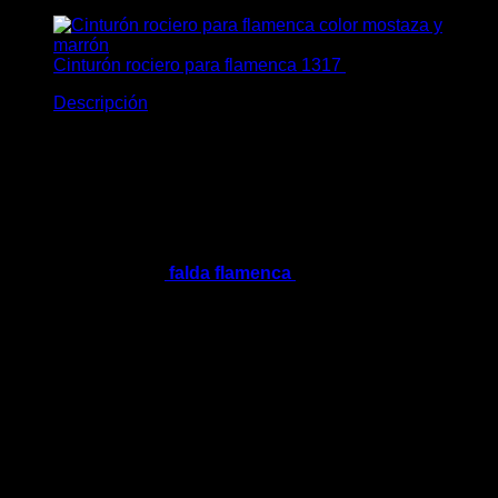
cantidad
Cinturón rociero para flamenca 1317
19,95
€
Descripción
Cinturón para flamenca
azules
Cinturón para flamenca azules. Un precioso complemento
de flamenca para tu
falda flamenca
o vestido. Con fondo
blanco y graciosas flores de color azul combinado con
topitos del mismo color. Termina de adornar una piculina del
mismo color para realzar el tono azul.
Confeccionados en tejido de algodón y entretelados para
que se queden erguidos al ponerlo y cintas para atar. Talla
única ya que las cintas se podrán adaptar a todas las
cinturas.
Consejos: