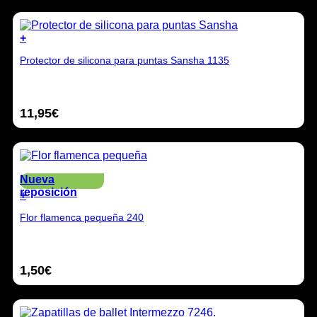
+
Protector de silicona para puntas Sansha 1135
11,95
€
Nueva
reposición
+
Este
Flor flamenca pequeña 240
producto
tiene
múltiples
variantes.
1,50
€
Las
opciones
se
pueden