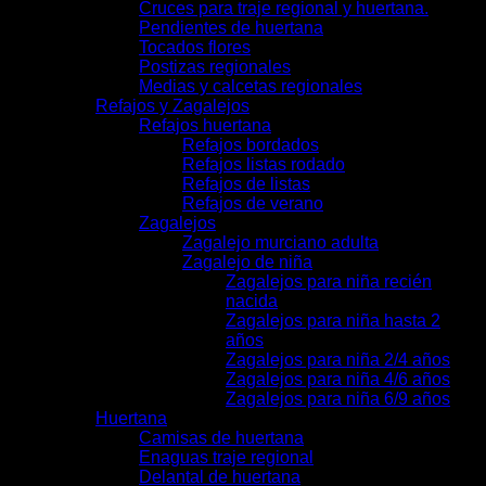
Cruces para traje regional y huertana.
Pendientes de huertana
Tocados flores
Postizas regionales
Medias y calcetas regionales
Refajos y Zagalejos
Refajos huertana
Refajos bordados
Refajos listas rodado
Refajos de listas
Refajos de verano
Zagalejos
Zagalejo murciano adulta
Zagalejo de niña
Zagalejos para niña recién
nacida
Zagalejos para niña hasta 2
años
Zagalejos para niña 2/4 años
Zagalejos para niña 4/6 años
Zagalejos para niña 6/9 años
Huertana
Camisas de huertana
Enaguas traje regional
Delantal de huertana