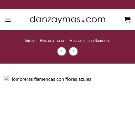
Saltar
al
contenido
Inicio
/
Hecho a mano
/
Hecho a mano flamenco