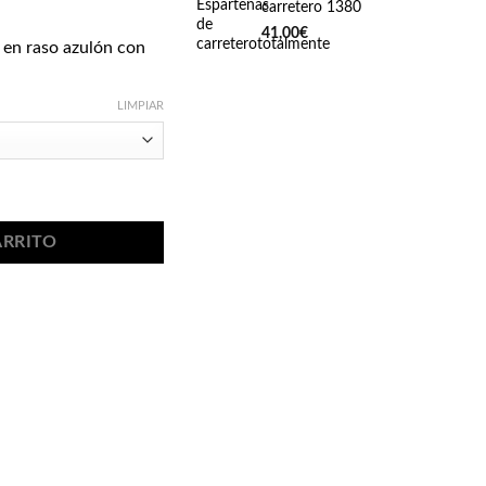
go
carretero 1380
41,00
€
 en raso azulón con
ios:
de
00€
LIMPIAR
ta
00€
antidad
ARRITO