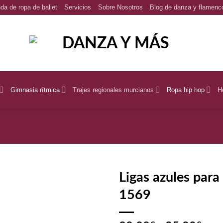
da de ropa de ballet
Servicios
Sobre Nosotros
Blog de danza y flamenc
Gimnasia rítmica
Trajes regionales murcianos
Ropa hip hop
H
Ligas azules para
1569