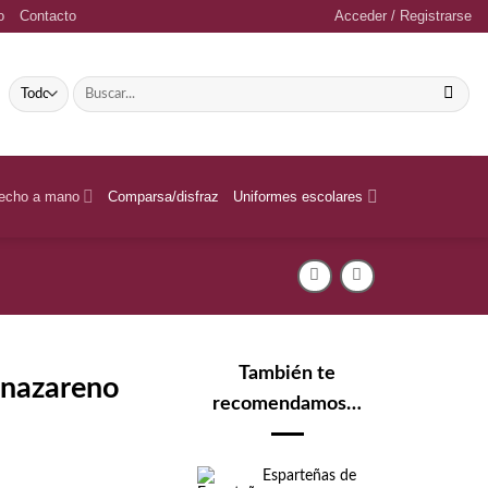
o
Contacto
Acceder / Registrarse
Buscar
por:
echo a mano
Comparsa/disfraz
Uniformes escolares
También te
 nazareno
recomendamos…
Esparteñas de