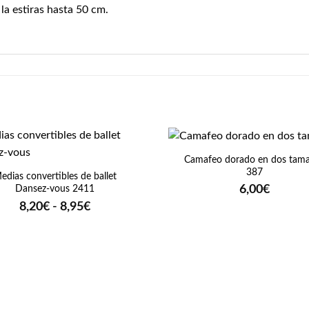
la estiras hasta 50 cm.
+
Camafeo dorado en dos tam
387
edias convertibles de ballet
6,00
€
Dansez-vous 2411
Rango
8,20
€
-
8,95
€
de
precios:
desde
8,20€
hasta
8,95€