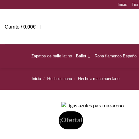
Saltar
Inicio
Tien
al
contenido
Carrito /
0,00
€
Zapatos de baile latino
Ballet
Ropa flamenco Español
Inicio
/
Hecho a mano
/
Hecho a mano huertano
¡Oferta!