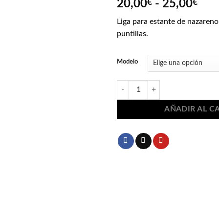
Ran
20,00
€
-
25,00
€
de
Liga para estante de nazareno
prec
puntillas.
des
20,
has
Modelo
25,
Ligas azules para nazareno 1569 c
AÑADIR AL C