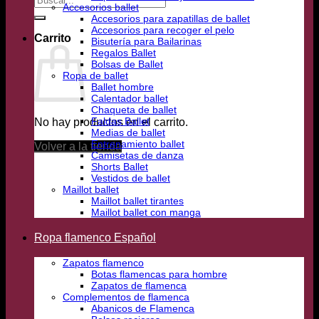
Accesorios ballet
por:
Accesorios para zapatillas de ballet
Accesorios para recoger el pelo
Carrito
Bisutería para Bailarinas
Regalos Ballet
Bolsas de Ballet
Ropa de ballet
Ballet hombre
Calentador ballet
Chaqueta de ballet
Faldas Ballet
No hay productos en el carrito.
Medias de ballet
Entrenamiento ballet
Volver a la tienda
Camisetas de danza
Shorts Ballet
Vestidos de ballet
Maillot ballet
Maillot ballet tirantes
Maillot ballet con manga
Ropa flamenco Español
Zapatos flamenco
Botas flamencas para hombre
Zapatos de flamenca
Complementos de flamenca
Abanicos de Flamenca