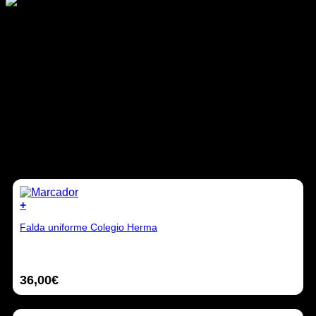
Disfraz carbonero viejo
cabalgata 2025
114,95
€
Sin existencias
Productos relacionados
+
Falda uniforme Colegio Herma
36,00
€