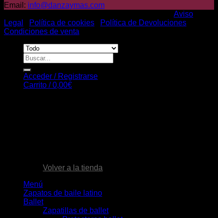
Email:
info@danzaymas.com
© Danza y mas. Todos los derechos reservados |
Aviso
Legal
|
Política de cookies
|
Política de Devoluciones
|
Condiciones de venta
Buscar
por:
Acceder / Registrarse
Carrito /
0,00
€
Carrito
No hay productos en el carrito.
Volver a la tienda
Menú
Zapatos de baile latino
Ballet
Zapatillas de ballet