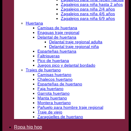
Zagalejos para niña hasta 2 años
Zagalejos para niña 2/4 años
Zagalejos para niña 4/6 años
Zagalejos para niña 6/9 años
Huertana
Camisas de huertana
Enaguas traje regional
Delantal de huertana
Delantal traje regional adulta
Delantal traje regional niña
Esparteñas huertana
Faltriqueras
Pico de huertana
Juegos pico y delantal bordado
Trajes de huertano
Camisas huertano
Chalecos huertano
Esparteñas de huertano
Faja huertano
Garrota huertano
Manta huertano
Montera huertano
Pañuelo para hombre traje regional
Traje de viejo
Zaragüelles de huertano
Ropa hip hop