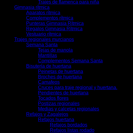
Trajes de flamenca para niña
Gimnasia rítmica
Aparatos rítmica
Complementos rítmica
Punteras Gimnasia Rítmica
Regalos Gimnasia Rítmica
Vestuario rítmica
Trajes regionales murcianos
Semana Santa
Tejas de manola
Mantillas
Complementos Semana Santa
Bisutería de huertana
Peinetas de huertana
Broches de huertana
Camafeos
Cruces para traje regional y huertana.
Pendientes de huertana
Tocados flores
Postizas regionales
Medias y calcetas regionales
Refajos y Zagalejos
Refajos huertana
Refajos bordados
Refajos listas rodado