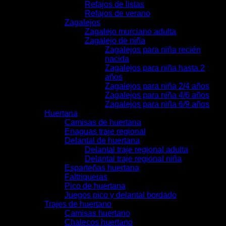
Refajos de listas
Refajos de verano
Zagalejos
Zagalejo murciano adulta
Zagalejo de niña
Zagalejos para niña recién
nacida
Zagalejos para niña hasta 2
años
Zagalejos para niña 2/4 años
Zagalejos para niña 4/6 años
Zagalejos para niña 6/9 años
Huertana
Camisas de huertana
Enaguas traje regional
Delantal de huertana
Delantal traje regional adulta
Delantal traje regional niña
Esparteñas huertana
Faltriqueras
Pico de huertana
Juegos pico y delantal bordado
Trajes de huertano
Camisas huertano
Chalecos huertano