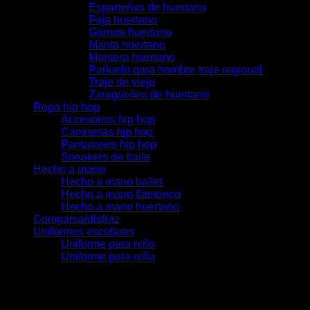
Esparteñas de huertano
Faja huertano
Garrota huertano
Manta huertano
Montera huertano
Pañuelo para hombre traje regional
Traje de viejo
Zaragüelles de huertano
Ropa hip hop
Accesorios hip hop
Camisetas hip hop
Pantalones hip hop
Sneakers de baile
Hecho a mano
Hecho a mano ballet
Hecho a mano flamenco
Hecho a mano huertano
Comparsa/disfraz
Uniformes escolares
Uniforme para niño
Uniforme para niña
Acceder