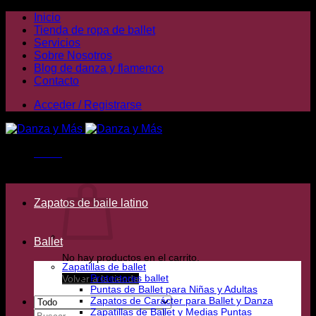
Saltar
Inicio
al
Tienda de ropa de ballet
contenido
Servicios
Sobre Nosotros
Blog de danza y flamenco
Contacto
Acceder / Registrarse
Menú
Carrito /
0,00
€
Zapatos de baile latino
Ballet
No hay productos en el carrito.
Zapatillas de ballet
Protectores ballet
Volver a la tienda
Puntas de Ballet para Niñas y Adultas
Zapatos de Carácter para Ballet y Danza
Zapatillas de Ballet y Medias Puntas
Buscar