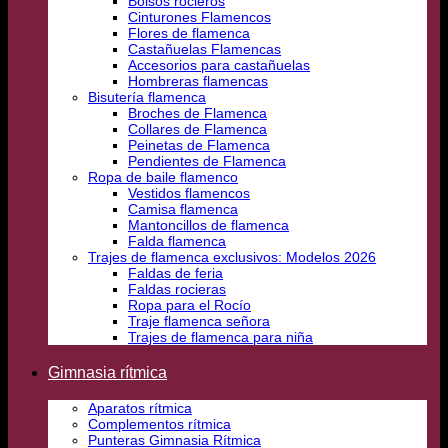
Bolsos rocieros
Cinturones Flamencos
Flores de flamenca
Castañuelas Flamencas
Accesorios para castañuelas
Hombreras flamencas
Bisutería flamenca
Broches de Flamenca
Collares de Flamenca
Peinetas de Flamenca
Pendientes de Flamenca
Ropa de baile flamenco
Vestidos flamencos
Camisa flamenca
Mantoncillos de flamenca
Falda flamenca
Trajes de flamenca exclusivos: Modelos 2026
Faldas de feria
Faldas rocieras
Ropa para el Rocío
Traje flamenca señora
Trajes de flamenca para niña
Gimnasia rítmica
Aparatos rítmica
Complementos rítmica
Punteras Gimnasia Rítmica