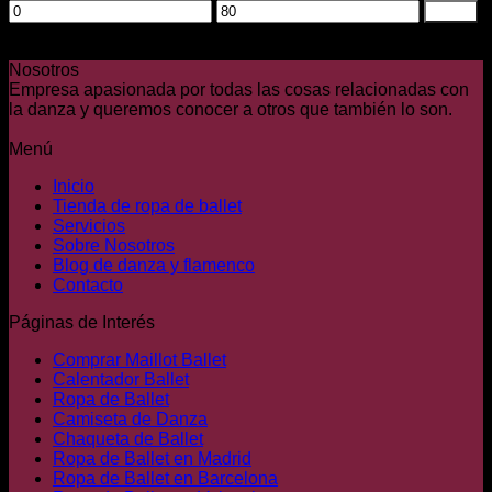
pueden
Precio
Precio
Filtrar
elegir
mínimo
máximo
Color
en
la
Nosotros
página
Empresa apasionada por todas las cosas relacionadas con
de
la danza y queremos conocer a otros que también lo son.
producto
Menú
Inicio
Tienda de ropa de ballet
Servicios
Sobre Nosotros
Blog de danza y flamenco
Contacto
Páginas de Interés
Comprar Maillot Ballet
Calentador Ballet
Ropa de Ballet
Camiseta de Danza
Chaqueta de Ballet
Ropa de Ballet en Madrid
Ropa de Ballet en Barcelona