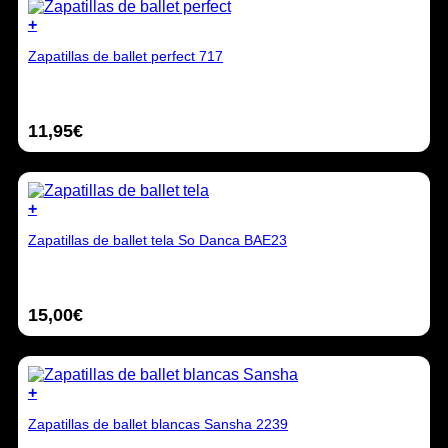
pueden
elegir
+
en
Este
la
Zapatillas de ballet perfect 717
producto
página
tiene
de
múltiples
producto
variantes.
11,95
€
Las
opciones
se
pueden
elegir
+
en
Este
la
Zapatillas de ballet tela So Danca BAE23
producto
página
tiene
de
múltiples
producto
variantes.
15,00
€
Las
opciones
se
pueden
elegir
+
en
Este
la
Zapatillas de ballet blancas Sansha 2239
producto
página
tiene