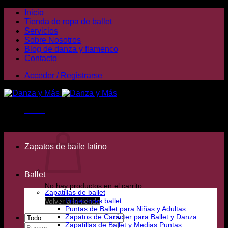
Saltar
Inicio
al
Tienda de ropa de ballet
contenido
Servicios
Sobre Nosotros
Blog de danza y flamenco
Contacto
Acceder / Registrarse
Menú
Carrito /
0,00
€
Zapatos de baile latino
Ballet
No hay productos en el carrito.
Zapatillas de ballet
Protectores ballet
Volver a la tienda
Puntas de Ballet para Niñas y Adultas
Zapatos de Carácter para Ballet y Danza
Zapatillas de Ballet y Medias Puntas
Buscar