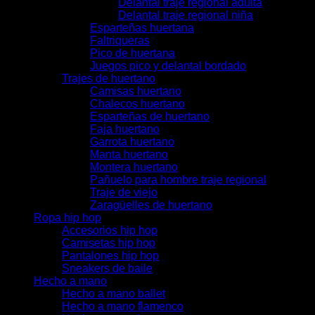
Delantal traje regional adulta
Delantal traje regional niña
Esparteñas huertana
Faltriqueras
Pico de huertana
Juegos pico y delantal bordado
Trajes de huertano
Camisas huertano
Chalecos huertano
Esparteñas de huertano
Faja huertano
Garrota huertano
Manta huertano
Montera huertano
Pañuelo para hombre traje regional
Traje de viejo
Zaragüelles de huertano
Ropa hip hop
Accesorios hip hop
Camisetas hip hop
Pantalones hip hop
Sneakers de baile
Hecho a mano
Hecho a mano ballet
Hecho a mano flamenco