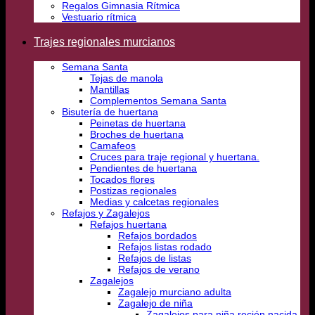
Regalos Gimnasia Rítmica
Vestuario rítmica
Trajes regionales murcianos
Semana Santa
Tejas de manola
Mantillas
Complementos Semana Santa
Bisutería de huertana
Peinetas de huertana
Broches de huertana
Camafeos
Cruces para traje regional y huertana.
Pendientes de huertana
Tocados flores
Postizas regionales
Medias y calcetas regionales
Refajos y Zagalejos
Refajos huertana
Refajos bordados
Refajos listas rodado
Refajos de listas
Refajos de verano
Zagalejos
Zagalejo murciano adulta
Zagalejo de niña
Zagalejos para niña recién nacida