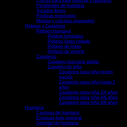
Cruces para traje regional y huertana.
Pendientes de huertana
Tocados flores
Postizas regionales
Medias y calcetas regionales
Refajos y Zagalejos
Refajos huertana
Refajos bordados
Refajos listas rodado
Refajos de listas
Refajos de verano
Zagalejos
Zagalejo murciano adulta
Zagalejo de niña
Zagalejos para niña recién
nacida
Zagalejos para niña hasta 2
años
Zagalejos para niña 2/4 años
Zagalejos para niña 4/6 años
Zagalejos para niña 6/9 años
Huertana
Camisas de huertana
Enaguas traje regional
Delantal de huertana