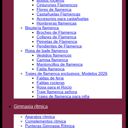
Bolsos rocieros
Cinturones Flamencos
Flores de flamenca
Castañuelas Flamencas
Accesorios para castañuelas
Hombreras flamencas
Bisutería flamenca
Broches de Flamenca
Collares de Flamenca
Peinetas de Flamenca
Pendientes de Flamenca
Ropa de baile flamenco
Vestidos flamencos
Camisa flamenca
Mantoncillos de flamenca
Falda flamenca
Trajes de flamenca exclusivos: Modelos 2026
Faldas de feria
Faldas rocieras
Ropa para el Rocío
Traje flamenca señora
Trajes de flamenca para niña
Gimnasia rítmica
Aparatos rítmica
Complementos rítmica
Punteras Gimnasia Rítmica