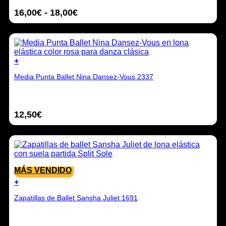
producto
variantes.
Rango
16,00
€
-
18,00
€
Las
opciones
de
se
precios:
pueden
desde
elegir
16,00€
en
+
hasta
la
Este
18,00€
página
Media Punta Ballet Nina Dansez-Vous 2337
producto
de
tiene
producto
múltiples
variantes.
12,50
€
Las
opciones
se
pueden
elegir
en
la
MÁS VENDIDO
página
+
de
Este
producto
Zapatillas de Ballet Sansha Juliet 1691
producto
tiene
múltiples