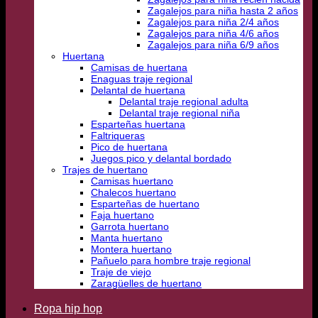
Zagalejos para niña hasta 2 años
Zagalejos para niña 2/4 años
Zagalejos para niña 4/6 años
Zagalejos para niña 6/9 años
Huertana
Camisas de huertana
Enaguas traje regional
Delantal de huertana
Delantal traje regional adulta
Delantal traje regional niña
Esparteñas huertana
Faltriqueras
Pico de huertana
Juegos pico y delantal bordado
Trajes de huertano
Camisas huertano
Chalecos huertano
Esparteñas de huertano
Faja huertano
Garrota huertano
Manta huertano
Montera huertano
Pañuelo para hombre traje regional
Traje de viejo
Zaragüelles de huertano
Ropa hip hop