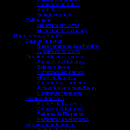
Camisetas de danza
Shorts Ballet
Vestidos de ballet
Maillot ballet
Maillot ballet tirantes
Maillot ballet con manga
Ropa flamenco Español
Zapatos flamenco
Botas flamencas para hombre
Zapatos de flamenca
Complementos de flamenca
Abanicos de Flamenca
Bolsos rocieros
Cinturones Flamencos
Flores de flamenca
Castañuelas Flamencas
Accesorios para castañuelas
Hombreras flamencas
Bisutería flamenca
Broches de Flamenca
Collares de Flamenca
Peinetas de Flamenca
Pendientes de Flamenca
Ropa de baile flamenco
Vestidos flamencos