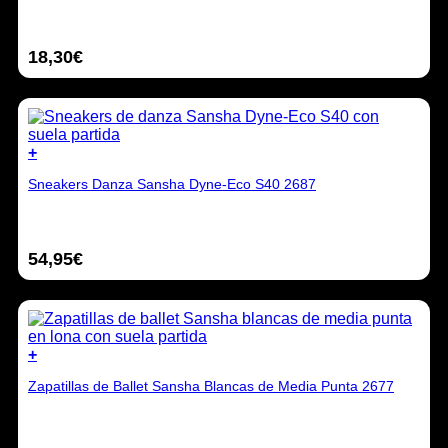
tiene
producto
múltiples
variantes.
18,30
€
Las
opciones
se
pueden
elegir
en
+
la
Este
página
Sneakers Danza Sansha Dyne-Eco S40 2687
producto
de
tiene
producto
múltiples
variantes.
54,95
€
Las
opciones
se
pueden
elegir
en
+
la
Este
página
Zapatillas de Ballet Sansha Blancas de Media Punta 2677
producto
de
tiene
producto
múltiples
variantes.