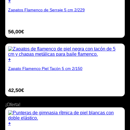
+
la
Este
página
Zapatos Flamenco de Serraje 5 cm 2/229
producto
de
tiene
producto
múltiples
variantes.
56,00
€
Las
opciones
se
pueden
elegir
en
+
la
Este
página
Zapato Flamenco Piel Tacón 5 cm 2/150
producto
de
tiene
producto
múltiples
variantes.
42,50
€
Las
opciones
se
¡Oferta!
pueden
elegir
en
la
+
página
Este