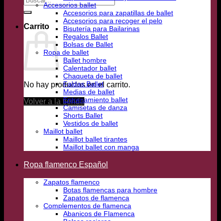
Accesorios ballet
por:
Accesorios para zapatillas de ballet
Accesorios para recoger el pelo
Carrito
Bisutería para Bailarinas
Regalos Ballet
Bolsas de Ballet
Ropa de ballet
Ballet hombre
Calentador ballet
Chaqueta de ballet
Faldas Ballet
No hay productos en el carrito.
Medias de ballet
Entrenamiento ballet
Volver a la tienda
Camisetas de danza
Shorts Ballet
Vestidos de ballet
Maillot ballet
Maillot ballet tirantes
Maillot ballet con manga
Ropa flamenco Español
Zapatos flamenco
Botas flamencas para hombre
Zapatos de flamenca
Complementos de flamenca
Abanicos de Flamenca