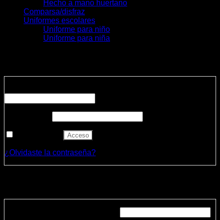
Hecho a mano huertano
Comparsa/disfraz
Uniformes escolares
Uniforme para niño
Uniforme para niña
Acceder
Obligatorio
Nombre de usuario o correo electrónico
*
Obligatorio
Contraseña
*
Recuérdame
Acceso
¿Olvidaste la contraseña?
Registrarse
Obligatorio
Dirección de correo electrónico
*