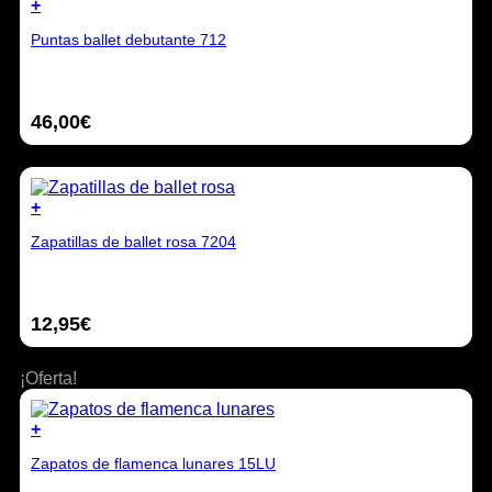
+
la
Este
página
Puntas ballet debutante 712
producto
de
tiene
producto
múltiples
variantes.
46,00
€
Las
opciones
se
pueden
elegir
+
en
Este
la
Zapatillas de ballet rosa 7204
producto
página
tiene
de
múltiples
producto
variantes.
12,95
€
Las
opciones
se
¡Oferta!
pueden
elegir
en
+
la
Este
página
Zapatos de flamenca lunares 15LU
producto
de
tiene