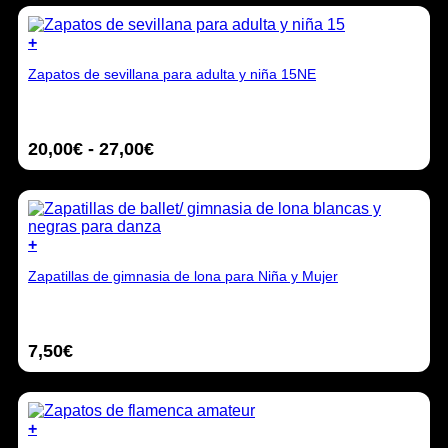
+
Este
Zapatos de sevillana para adulta y niña 15NE
producto
tiene
múltiples
variantes.
Rango
20,00
€
-
27,00
€
Las
opciones
de
se
precios:
pueden
desde
elegir
20,00€
en
+
hasta
la
Este
27,00€
página
Zapatillas de gimnasia de lona para Niña y Mujer
producto
de
tiene
producto
múltiples
variantes.
7,50
€
Las
opciones
se
pueden
elegir
+
en
Este