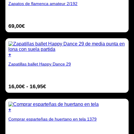
la
Zapatos de flamenca amateur 2/192
producto
página
tiene
de
múltiples
producto
variantes.
69,00
€
Las
opciones
se
pueden
elegir
en
+
la
Este
página
Zapatillas ballet Happy Dance 29
producto
de
tiene
producto
múltiples
variantes.
Rango
16,00
€
-
16,95
€
Las
opciones
de
se
precios:
pueden
desde
elegir
+
16,00€
en
Este
hasta
la
Comprar esparteñas de huertano en tela 1379
producto
16,95€
página
tiene
de
múltiples