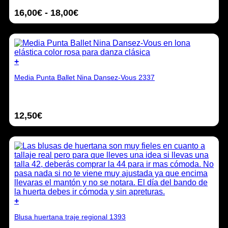
producto
variantes.
Rango
16,00
€
-
18,00
€
Las
opciones
de
se
precios:
pueden
desde
elegir
16,00€
en
+
hasta
la
Este
18,00€
página
Media Punta Ballet Nina Dansez-Vous 2337
producto
de
tiene
producto
múltiples
variantes.
12,50
€
Las
opciones
se
pueden
elegir
en
la
página
de
producto
+
Este
Blusa huertana traje regional 1393
producto
tiene