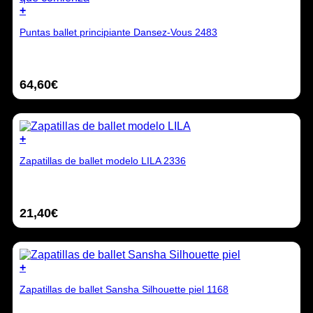
la
+
página
Este
de
Puntas ballet principiante Dansez-Vous 2483
producto
producto
tiene
múltiples
variantes.
64,60
€
Las
opciones
se
pueden
elegir
+
en
Este
la
Zapatillas de ballet modelo LILA 2336
producto
página
tiene
de
múltiples
producto
variantes.
21,40
€
Las
opciones
se
pueden
elegir
+
en
Este
la
Zapatillas de ballet Sansha Silhouette piel 1168
producto
página
tiene