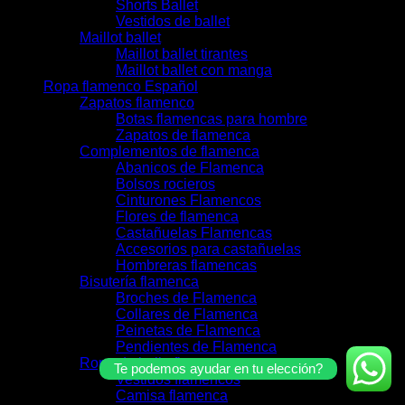
Shorts Ballet
Vestidos de ballet
Maillot ballet
Maillot ballet tirantes
Maillot ballet con manga
Ropa flamenco Español
Zapatos flamenco
Botas flamencas para hombre
Zapatos de flamenca
Complementos de flamenca
Abanicos de Flamenca
Bolsos rocieros
Cinturones Flamencos
Flores de flamenca
Castañuelas Flamencas
Accesorios para castañuelas
Hombreras flamencas
Bisutería flamenca
Broches de Flamenca
Collares de Flamenca
Peinetas de Flamenca
Pendientes de Flamenca
Ropa de baile flamenco
Te podemos ayudar en tu elección?
Vestidos flamencos
Camisa flamenca