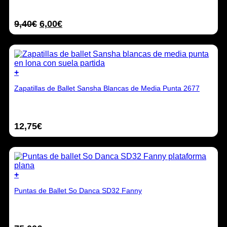
múltiples
variantes.
El
El
9,40
€
6,00
€
Las
opciones
precio
precio
se
original
actual
pueden
era:
es:
elegir
9,40€.
6,00€.
en
+
la
Este
página
Zapatillas de Ballet Sansha Blancas de Media Punta 2677
producto
de
tiene
producto
múltiples
variantes.
12,75
€
Las
opciones
se
pueden
elegir
en
+
la
Este
página
Puntas de Ballet So Danca SD32 Fanny
producto
de
tiene
producto
múltiples
variantes.