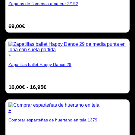
la
Zapatos de flamenca amateur 2/192
producto
página
tiene
de
múltiples
producto
variantes.
69,00
€
Las
opciones
se
pueden
elegir
en
+
la
Este
página
Zapatillas ballet Happy Dance 29
producto
de
tiene
producto
múltiples
variantes.
Rango
16,00
€
-
16,95
€
Las
opciones
de
se
precios:
pueden
desde
elegir
+
16,00€
en
Este
hasta
la
Comprar esparteñas de huertano en tela 1379
producto
16,95€
página
tiene
de
múltiples