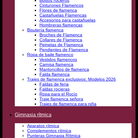
Bolsos rocieros
Cinturones Flamencos
Flores de flamenca
Castañuelas Flamencas
Accesorios para castañuelas
Hombreras flamencas
Bisutería flamenca
Broches de Flamenca
Collares de Flamenca
Peinetas de Flamenca
Pendientes de Flamenca
Ropa de baile flamenco
Vestidos flamencos
Camisa flamenca
Mantoncillos de flamenca
Falda flamenca
Trajes de flamenca exclusivos: Modelos 2026
Faldas de feria
Faldas rocieras
Ropa para el Rocío
Traje flamenca señora
Trajes de flamenca para niña
Gimnasia rítmica
Aparatos rítmica
Complementos rítmica
Punteras Gimnasia Rítmica