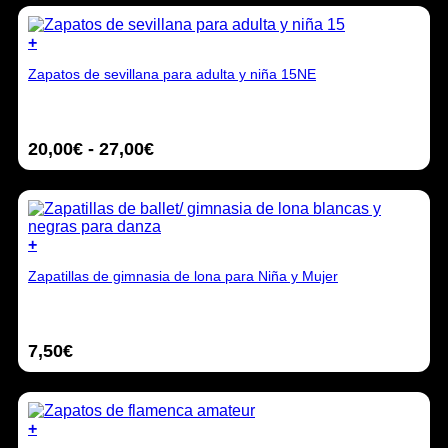
+
Este
Zapatos de sevillana para adulta y niña 15NE
producto
tiene
múltiples
variantes.
Rango
20,00
€
-
27,00
€
Las
opciones
de
se
precios:
pueden
desde
elegir
20,00€
en
+
hasta
la
Este
27,00€
página
Zapatillas de gimnasia de lona para Niña y Mujer
producto
de
tiene
producto
múltiples
variantes.
7,50
€
Las
opciones
se
pueden
elegir
+
en
Este