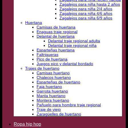
Zagalejos para niña hasta 2 años
Zagalejos para niña 2/4 años
Zagalejos para niña 4/6 años
Zagalejos para niña 6/9 años
Huertana
Camisas de huertana
Enaguas traje regional
Delantal de huertana
Delantal traje regional adulta
Delantal traje regional niña
Esparteñas huertana
Faltriqueras
Pico de huertana
Juegos pico y delantal bordado
Trajes de huertano
Camisas huertano
Chalecos huertano
Esparteñas de huertano
Faja huertano
Garrota huertano
Manta huertano
Montera huertano
Pañuelo para hombre traje regional
Traje de viejo
Zaragüelles de huertano
Ropa hip hop