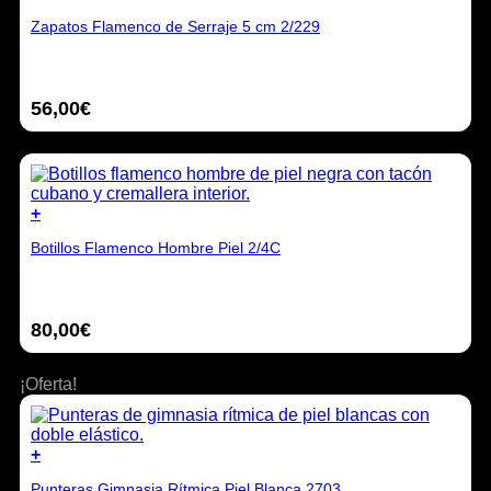
la
Este
página
Zapatos Flamenco de Serraje 5 cm 2/229
producto
de
tiene
producto
múltiples
variantes.
56,00
€
Las
opciones
se
pueden
elegir
en
+
la
Este
página
Botillos Flamenco Hombre Piel 2/4C
producto
de
tiene
producto
múltiples
variantes.
80,00
€
Las
opciones
se
¡Oferta!
pueden
elegir
en
la
+
página
Este
de
Punteras Gimnasia Rítmica Piel Blanca 2703