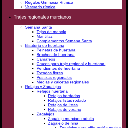
Regalos Gimnasia Rítmica
Vestuario rítmica
Trajes regionales murcianos
Semana Santa
Tejas de manola
Mantillas
Complementos Semana Santa
Bisutería de huertana
Peinetas de huertana
Broches de huertana
Camafeos
Cruces para traje regional y huertana.
Pendientes de huertana
Tocados flores
Postizas regionales
Medias y calcetas regionales
Refajos y Zagalejos
Refajos huertana
Refajos bordados
Refajos listas rodado
Refajos de listas
Refajos de verano
Zagalejos
Zagalejo murciano adulta
Zagalejo de niña
Zagalejos para niña recién nacida