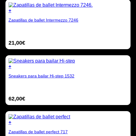
pueden
elegir
+
en
Este
la
Zapatillas de ballet Intermezzo 7246
producto
página
tiene
de
múltiples
producto
variantes.
21,00
€
Las
opciones
se
pueden
elegir
+
en
Este
la
Sneakers para bailar Hi-step 1532
producto
página
tiene
de
múltiples
producto
variantes.
62,00
€
Las
opciones
se
pueden
elegir
+
en
Este
la
Zapatillas de ballet perfect 717
producto