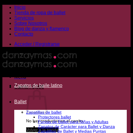
Saltar
Inicio
al
Tienda de ropa de ballet
contenido
Servicios
Sobre Nosotros
Blog de danza y flamenco
Contacto
Acceder / Registrarse
Menú
Zapatos de baile latino
Carrito /
0,00
€
Ballet
Zapatillas de ballet
Protectores ballet
No hay productos en el carrito.
Puntas de Ballet para Niñas y Adultas
Zapatos de Carácter para Ballet y Danza
Volver a la tienda
Zapatillas de Ballet y Medias Puntas