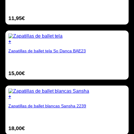
página
tiene
de
múltiples
producto
variantes.
11,95
€
Las
opciones
se
pueden
elegir
+
en
Este
la
Zapatillas de ballet tela So Danca BAE23
producto
página
tiene
de
múltiples
producto
variantes.
15,00
€
Las
opciones
se
pueden
elegir
+
en
Este
la
Zapatillas de ballet blancas Sansha 2239
producto
página
tiene
de
múltiples
producto
variantes.
18,00
€
Las
opciones