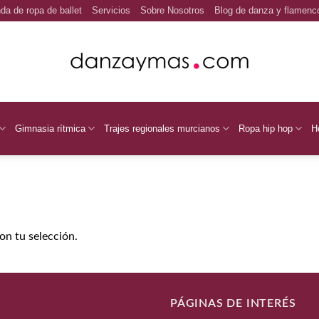
da de ropa de ballet
Servicios
Sobre Nosotros
Blog de danza y flamenc
Gimnasia rítmica
Trajes regionales murcianos
Ropa hip hop
H
n tu selección.
PÁGINAS DE INTERÉS