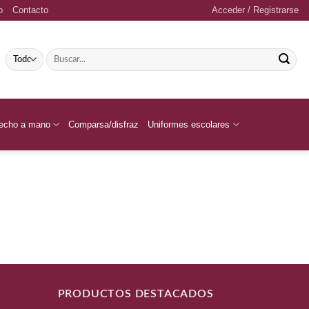
o
Contacto
Acceder / Registrarse
Buscar
por:
echo a mano
Comparsa/disfraz
Uniformes escolares
PRODUCTOS DESTACADOS