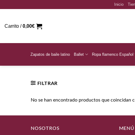
Saltar
Inicio
Tien
al
contenido
Carrito /
0,00
€
Zapatos de baile latino
Ballet
Ropa flamenco Español
Inicio
/
Talla del producto
/
38/41
FILTRAR
No se han encontrado productos que coincidan co
NOSOTROS
MENÚ