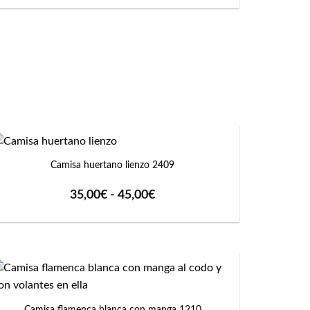
precios:
desde
35,00€
hasta
42,00€
+
Camisa huertano lienzo 2409
Rango
35,00
€
-
45,00
€
de
precios:
desde
35,00€
hasta
45,00€
+
Camisa flamenca blanca con manga 1210