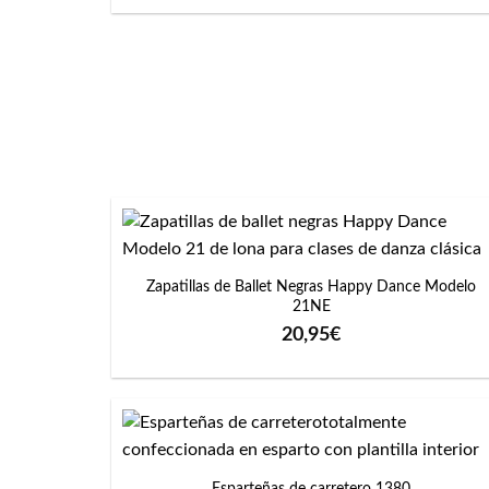
precios:
desde
16,00€
hasta
18,00€
+
Zapatillas de Ballet Negras Happy Dance Modelo
21NE
20,95
€
+
Esparteñas de carretero 1380