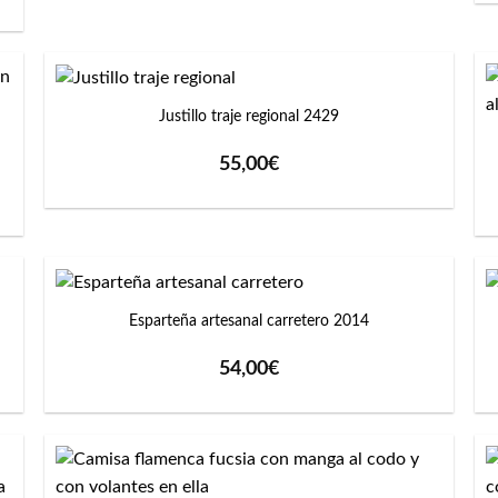
15,60€
hasta
17,00€
+
Justillo traje regional 2429
55,00
€
+
Esparteña artesanal carretero 2014
54,00
€
+