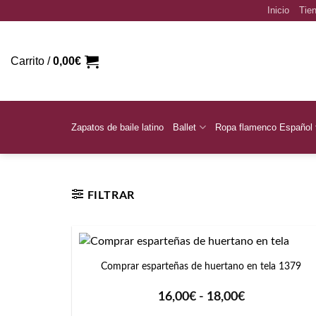
Saltar
Inicio
Tien
al
contenido
Carrito /
0,00
€
Zapatos de baile latino
Ballet
Ropa flamenco Español
Inicio
/
Talla del producto
/
46
FILTRAR
+
Comprar esparteñas de huertano en tela 1379
Rango
16,00
€
-
18,00
€
de