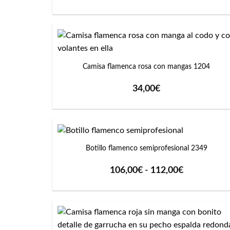
+
Camisa flamenca rosa con mangas 1204
34,00
€
+
Botillo flamenco semiprofesional 2349
Rango
106,00
€
-
112,00
€
de
precios:
desde
106,00€
hasta
112,00€