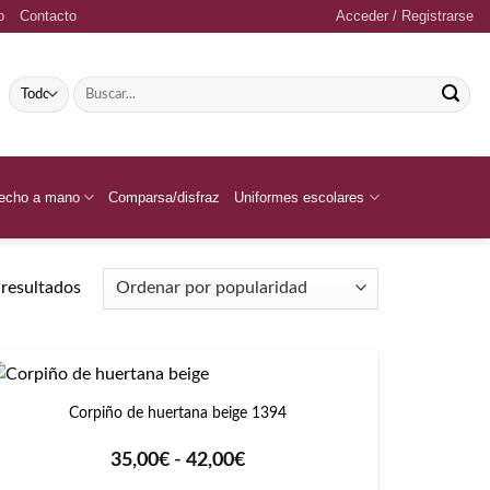
o
Contacto
Acceder / Registrarse
Buscar
por:
echo a mano
Comparsa/disfraz
Uniformes escolares
Ordenado
resultados
por
popularidad
+
Corpiño de huertana beige 1394
Rango
35,00
€
-
42,00
€
de