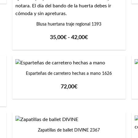
+
Blusa huertana traje regional 1393
Rango
35,00
€
-
42,00
€
de
precios:
desde
35,00€
+
hasta
42,00€
Esparteñas de carretero hechas a mano 1626
72,00
€
+
Zapatillas de ballet DIVINE 2367