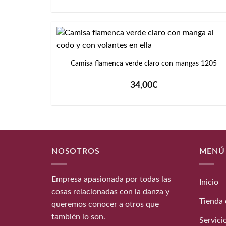
+
Camisa flamenca verde claro con mangas 1205
34,00
€
NOSOTROS
MENÚ
Empresa apasionada por todas las
Inicio
cosas relacionadas con la danza y
Tienda 
queremos conocer a otros que
también lo son.
Servici