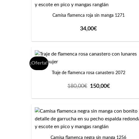
+
Camisa flamenca roja sin manga 1271
34,00
€
+
¡Oferta!
Traje de flamenca rosa canastero 2072
El
El
180,00
€
150,00
€
precio
precio
original
actual
era:
es:
180,00€.
150,00€.
+
Camisa flamenca negra sin manga 1256