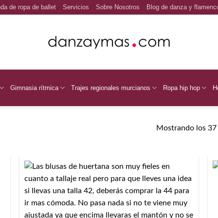
da de ropa de ballet
Servicios
Sobre Nosotros
Blog de danza y flamenc
Gimnasia rítmica
Trajes regionales murcianos
Ropa hip hop
H
Mostrando los 37 