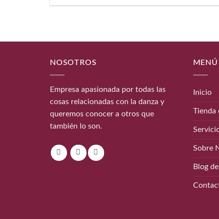
precios:
desde
27,00€
hasta
37,00€
NOSOTROS
MENÚ
Empresa apasionada por todas las
Inicio
cosas relacionadas con la danza y
Tienda 
queremos conocer a otros que
también lo son.
Servici
Sobre 
Blog de
Contac