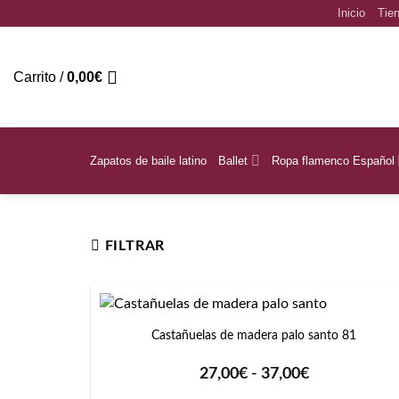
Saltar
Inicio
Tien
al
contenido
Carrito /
0,00
€
Zapatos de baile latino
Ballet
Ropa flamenco Español
Inicio
/
Talla del producto
/
T5
FILTRAR
+
Castañuelas de madera palo santo 81
Rango
27,00
€
-
37,00
€
de