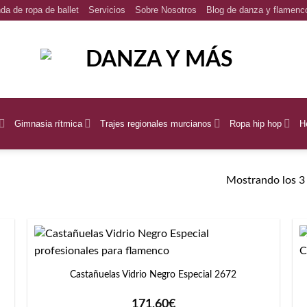
da de ropa de ballet
Servicios
Sobre Nosotros
Blog de danza y flamenc
Gimnasia rítmica
Trajes regionales murcianos
Ropa hip hop
H
Mostrando los 3 
+
Castañuelas Vidrio Negro Especial 2672
171,60
€