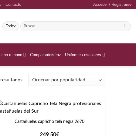
o
Contacto
Acceder / Registrarse
Buscar
por:
echo a mano
Comparsa/disfraz
Uniformes escolares
Ordenado
resultados
por
popularidad
+
Castañuelas capricho tela negra 2670
249,50
€