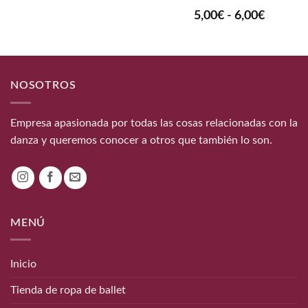
Rango
5,00
€
-
6,00
€
de
precios:
desde
5,00€
hasta
NOSOTROS
6,00€
Empresa apasionada por todas las cosas relacionadas con la
danza y queremos conocer a otros que también lo son.
MENÚ
Inicio
Tienda de ropa de ballet