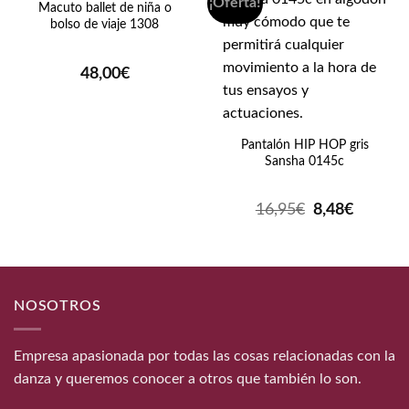
¡Oferta!
Macuto ballet de niña o
bolso de viaje 1308
48,00
€
Pantalón HIP HOP gris
Sansha 0145c
El
El
16,95
€
8,48
€
precio
precio
original
actual
era:
es:
16,95€.
8,48€.
NOSOTROS
Empresa apasionada por todas las cosas relacionadas con la
danza y queremos conocer a otros que también lo son.