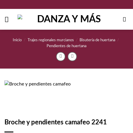
Saltar
al
contenido
Inicio
/
Trajes regionales murcianos
/
Bisutería de huertana
/
Pendientes de huertana
Broche y pendientes camafeo 2241