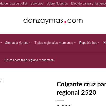
da de ropa de ballet
Servicios
Sobre Nosotros
Blog de danza y flamenc
Gimnasia rítmica
Trajes regionales murcianos
Ropa hip hop
H
/
Cruces para traje regional y huertana.
Colgante cruz par
regional 2520