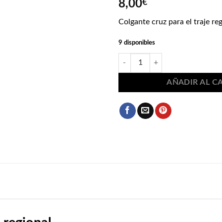
8,00
€
Colgante cruz para el traje re
9 disponibles
Colgante cruz para el traje region
AÑADIR AL C