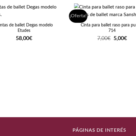
+
¡Oferta!
ntas de ballet Degas modelo
Cinta para ballet raso para p
Etudes
714
El
El
58,00
€
7,00
€
5,00
€
precio
pre
original
act
era:
es:
7,00€.
5,0
PÁGINAS DE INTERÉS