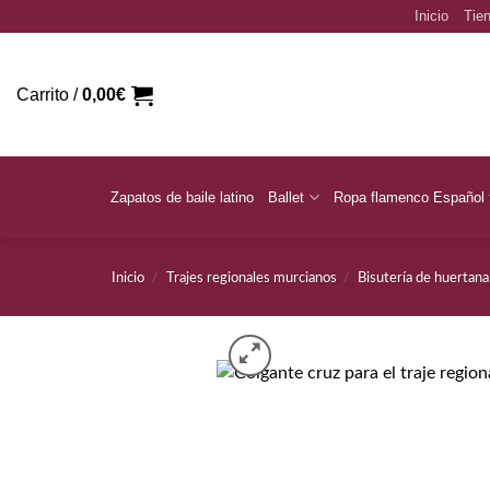
Saltar
Inicio
Tien
al
contenido
Carrito /
0,00
€
Zapatos de baile latino
Ballet
Ropa flamenco Español
Inicio
/
Trajes regionales murcianos
/
Bisutería de huertana