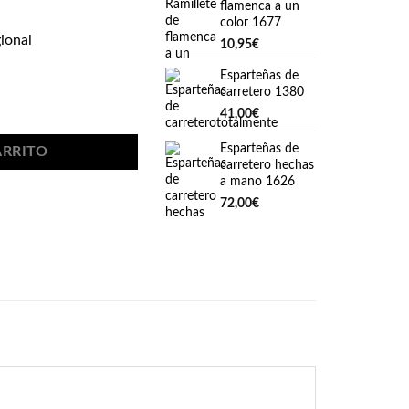
flamenca a un
color 1677
gional
10,95
€
Esparteñas de
carretero 1380
al 2520 cantidad
41,00
€
Esparteñas de
ARRITO
carretero hechas
a mano 1626
72,00
€