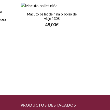
+
Macuto ballet de niña o bolso de
viaje 1308
untas
48,00
€
cio
ual
0€.
+
Pendien
PRODUCTOS DESTACADOS