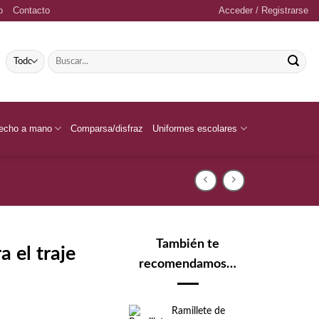
o
Contacto
Acceder / Registrarse
Buscar
por:
echo a mano
Comparsa/disfraz
Uniformes escolares
También te
a el traje
recomendamos…
Ramillete de