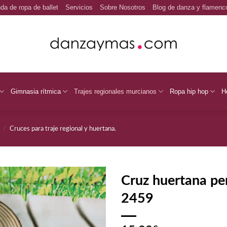
da de ropa de ballet
Servicios
Sobre Nosotros
Blog de danza y flamenc
Gimnasia rítmica
Trajes regionales murcianos
Ropa hip hop
H
/
Cruces para traje regional y huertana.
Cruz huertana pe
2459