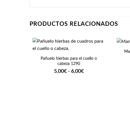
PRODUCTOS RELACIONADOS
+
+
Man
Pañuelo hierbas para el cuello o
cabeza 1290
Rango
5,00
€
-
6,00
€
de
precios:
desde
5,00€
hasta
6,00€