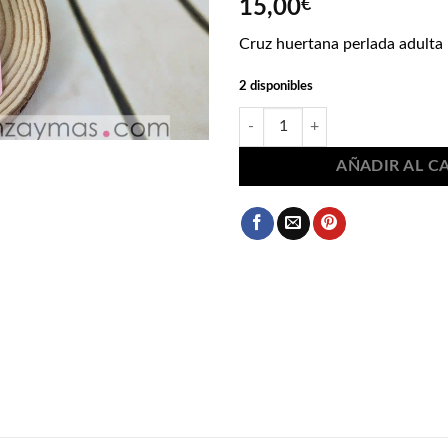
15,00
€
Cruz huertana perlada adulta
2 disponibles
Cruz huertana perlada adulta 2459
AÑADIR AL C