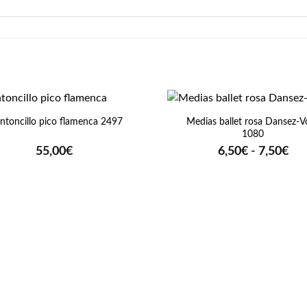
+
Medias ballet rosa Dansez-V
toncillo pico flamenca 2497
1080
Ra
55,00
€
6,50
€
-
7,50
€
de
pre
de
6,5
has
7,5