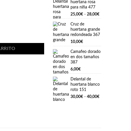
huertana rosa
para niña 477
Rango
25,00
€
-
28,00
€
de
Cruz de
precios:
huertana grande
desde
 cantidad
redondeada 367
25,00€
10,00
€
hasta
28,00€
ARRITO
Camafeo dorado
en dos tamaños
387
6,00
€
Delantal de
huertana blanco
roto 151
Rango
30,00
€
-
40,00
€
de
precios:
desde
30,00€
hasta
40,00€