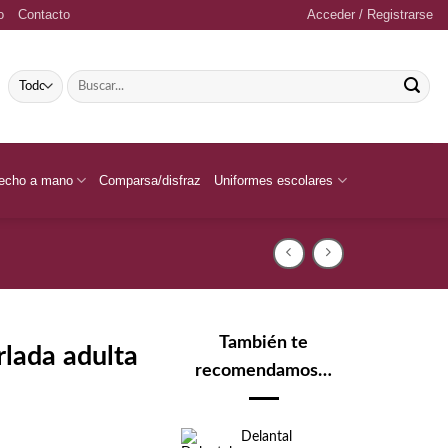
o
Contacto
Acceder / Registrarse
Buscar
por:
echo a mano
Comparsa/disfraz
Uniformes escolares
También te
rlada adulta
recomendamos…
Delantal