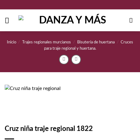
Saltar
al
contenido
Inicio
/
Trajes regionales murcianos
/
Bisutería de huertana
/
Cruces
para traje regional y huertana.
Cruz niña traje regional 1822