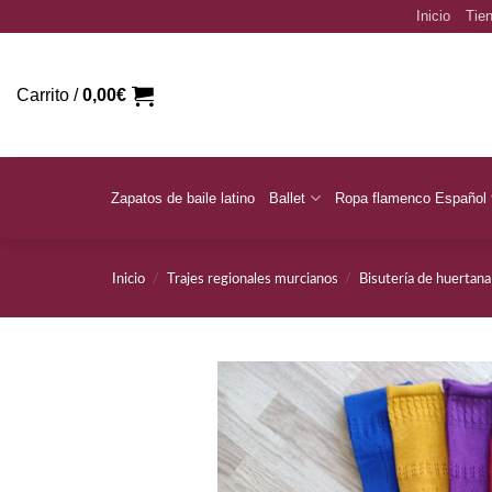
Saltar
Inicio
Tien
al
contenido
Carrito /
0,00
€
Zapatos de baile latino
Ballet
Ropa flamenco Español
Inicio
/
Trajes regionales murcianos
/
Bisutería de huertana