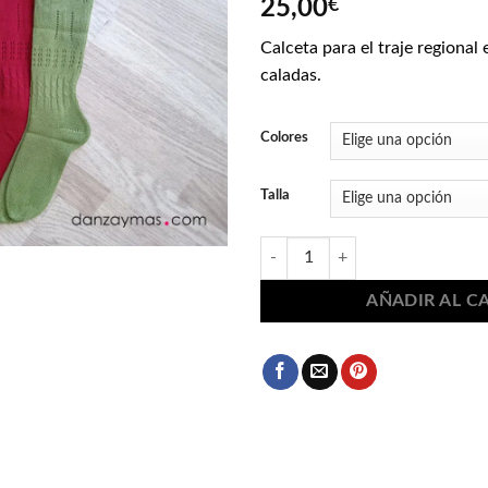
25,00
€
Calceta para el traje regional
caladas.
Colores
Talla
Calceta colores traje regional 208
AÑADIR AL C