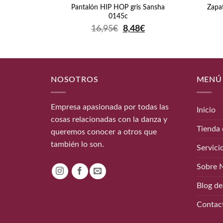
Pantalón HIP HOP gris Sansha
Zapat
0145c
El
El
16,95
€
8,48
€
precio
precio
original
actual
era:
es:
16,95€.
8,48€.
NOSOTROS
MENÚ
Empresa apasionada por todas las
Inicio
cosas relacionadas con la danza y
Tienda 
queremos conocer a otros que
también lo son.
Servici
Sobre 
Blog de
Contac