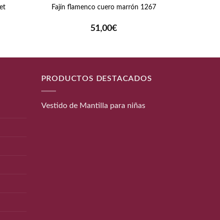
et
Camafeo
Fajín flamenco cuero marrón 1267
ngo
51,00
€
cios:
sde
0€
ta
PRODUCTOS DESTACADOS
5€
Vestido de Mantilla para niñas