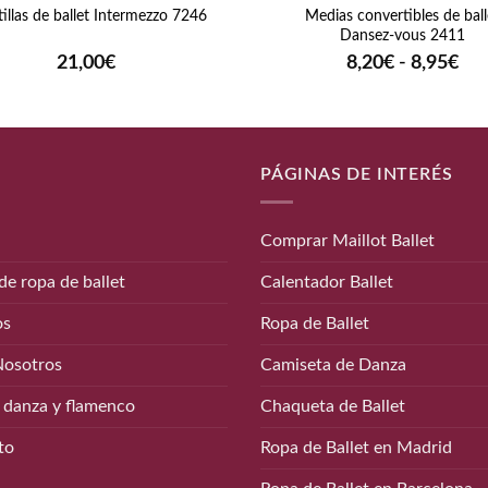
Medias convertibles de ball
illas de ballet Intermezzo 7246
Dansez-vous 2411
Ra
21,00
€
8,20
€
-
8,95
€
de
pre
de
8,2
has
PÁGINAS DE INTERÉS
8,9
Comprar Maillot Ballet
de ropa de ballet
Calentador Ballet
os
Ropa de Ballet
Nosotros
Camiseta de Danza
 danza y flamenco
Chaqueta de Ballet
to
Ropa de Ballet en Madrid