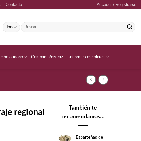
o
Contacto
Acceder / Registrarse
Buscar
por:
echo a mano
Comparsa/disfraz
Uniformes escolares
También te
raje regional
recomendamos…
Esparteñas de