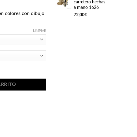
carretero hechas
a mano 1626
 en colores con dibujo
72,00
€
LIMPIAR
3 cantidad
ARRITO