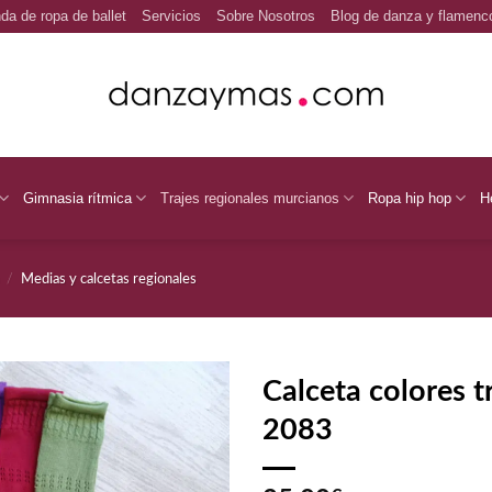
da de ropa de ballet
Servicios
Sobre Nosotros
Blog de danza y flamenc
Gimnasia rítmica
Trajes regionales murcianos
Ropa hip hop
H
/
Medias y calcetas regionales
Calceta colores t
2083