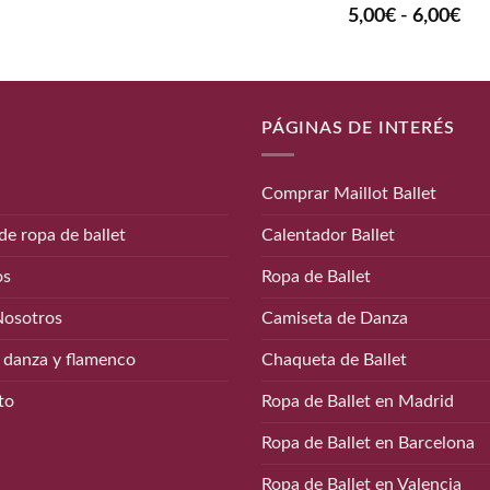
Ra
5,00
€
-
6,00
€
de
pre
de
5,0
has
PÁGINAS DE INTERÉS
6,0
Comprar Maillot Ballet
de ropa de ballet
Calentador Ballet
os
Ropa de Ballet
Nosotros
Camiseta de Danza
 danza y flamenco
Chaqueta de Ballet
to
Ropa de Ballet en Madrid
Ropa de Ballet en Barcelona
Ropa de Ballet en Valencia