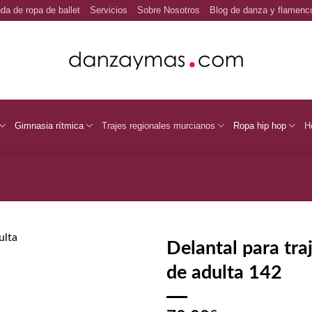
da de ropa de ballet
Servicios
Sobre Nosotros
Blog de danza y flamenc
Gimnasia rítmica
Trajes regionales murcianos
Ropa hip hop
H
Delantal para tra
de adulta 142