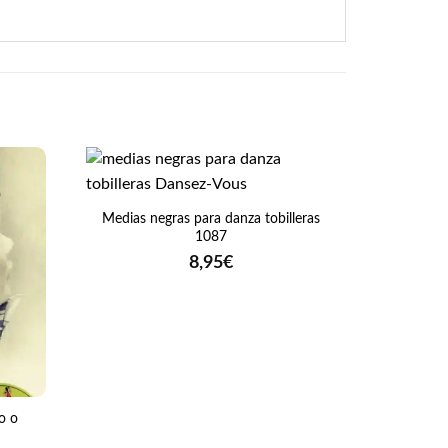
+
¡Oferta!
Medias negras para danza tobilleras
1087
8,95
€
+
o o
Pantal