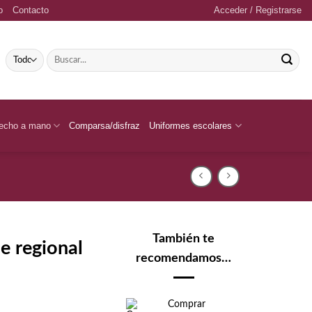
o
Contacto
Acceder / Registrarse
Buscar
por:
echo a mano
Comparsa/disfraz
Uniformes escolares
También te
je regional
recomendamos…
Comprar