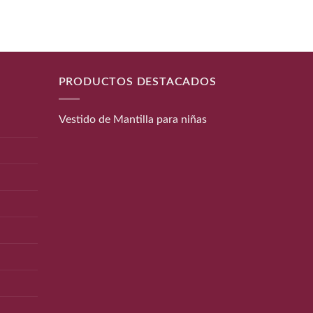
ngo
cios:
sde
0€
ta
PRODUCTOS DESTACADOS
0€
Vestido de Mantilla para niñas