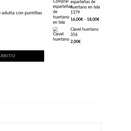
esparteñas de
huertano en tela
1379
e adulta con puntillas
Rango
16,00
€
-
18,00
€
de
Clavel huertano
precios:
356
desde
16,00€
ulta 142 cantidad
2,00
€
hasta
18,00€
ARRITO