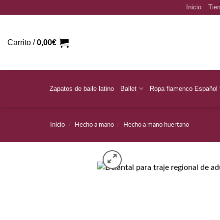
Saltar
Inicio
Tien
al
contenido
Carrito /
0,00
€
Zapatos de baile latino
Ballet
Ropa flamenco Español
Inicio
/
Hecho a mano
/
Hecho a mano huertano