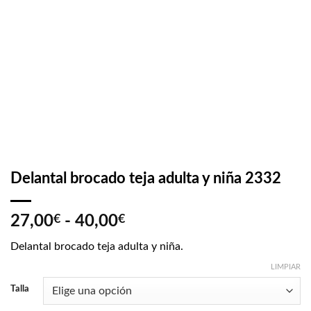
Delantal brocado teja adulta y niña 2332
Rango
27,00
€
-
40,00
€
de
Delantal brocado teja adulta y niña.
precios:
desde
LIMPIAR
27,00€
Talla
hasta