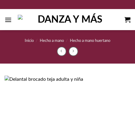
Saltar
al
contenido
Inicio
/
Hecho a mano
/
Hecho a mano huertano