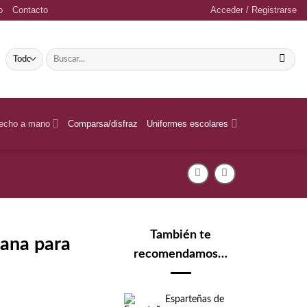
o
Contacto
Acceder / Registrarse
Buscar
por:
echo a mano
Comparsa/disfraz
Uniformes escolares
También te
tana para
recomendamos…
Esparteñas de