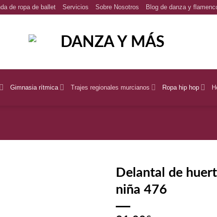
da de ropa de ballet
Servicios
Sobre Nosotros
Blog de danza y flamenc
Gimnasia rítmica
Trajes regionales murcianos
Ropa hip hop
H
Delantal de huer
niña 476