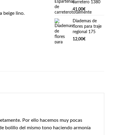
carretero 1380
41,00
€
 beige lino.
Diademas de
flores para traje
regional 175
12,00
€
pletamente. Por ello hacemos muy pocas
 de bolillo del mismo tono haciendo armonía