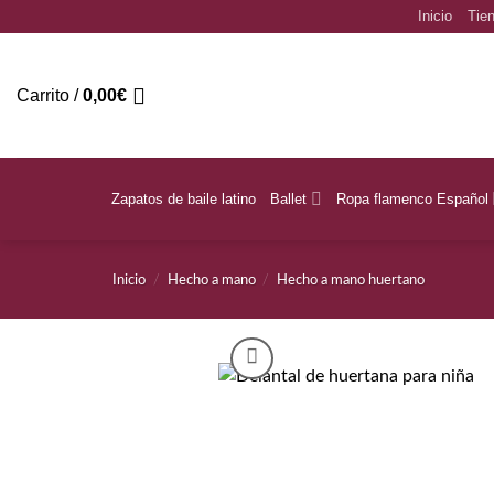
Saltar
Inicio
Tien
al
contenido
Carrito /
0,00
€
Zapatos de baile latino
Ballet
Ropa flamenco Español
Inicio
/
Hecho a mano
/
Hecho a mano huertano