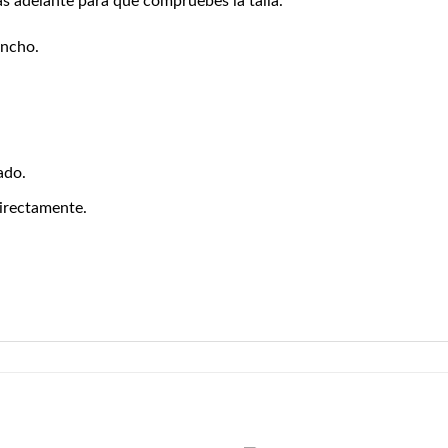
s adelante para que compruebes la talla.
ancho.
ado.
directamente.