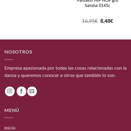
Pantalón HIP HOP gris
Sansha 0145c
El
El
16,95
€
8,48
€
precio
precio
original
actual
era:
es:
16,95€.
8,48€.
NOSOTROS
Empresa apasionada por todas las cosas relacionadas con la
danza y queremos conocer a otros que también lo son.
MENÚ
Inicio