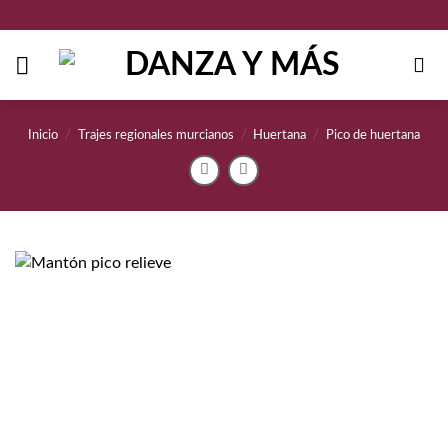
Saltar
al
contenido
Inicio
/
Trajes regionales murcianos
/
Huertana
/
Pico de huertana