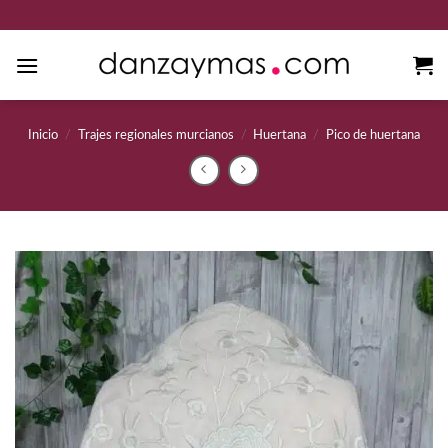
Saltar
al
contenido
Inicio
/
Trajes regionales murcianos
/
Huertana
/
Pico de huertana