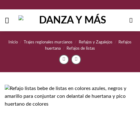
Saltar
al
contenido
Inicio
/
Trajes regionales murcianos
/
Refajos y Zagalejos
/
Refajos
huertana
/
Refajos de listas