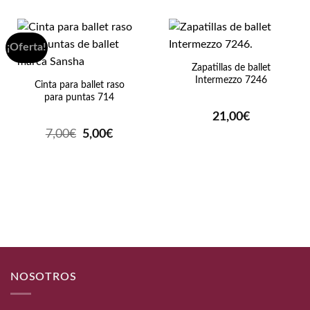
¡Oferta!
Zapatillas de ballet
Intermezzo 7246
Cinta para ballet raso
para puntas 714
21,00
€
El
El
7,00
€
5,00
€
precio
precio
original
actual
era:
es:
7,00€.
5,00€.
NOSOTROS