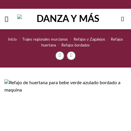
Saltar
al
contenido
Inicio
/
Trajes regionales murcianos
/
Refajos y Zagalejos
/
Refajos
huertana
/
Refajos bordados