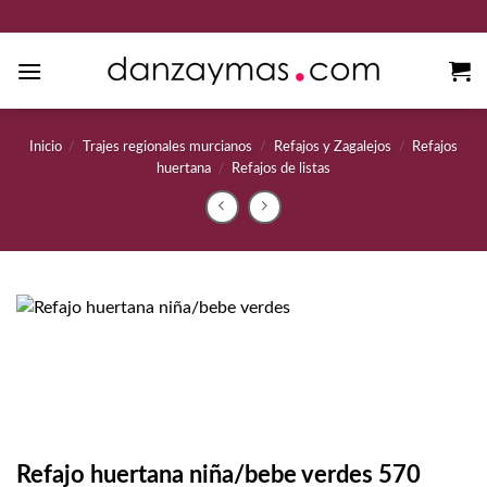
Saltar
al
contenido
Inicio
/
Trajes regionales murcianos
/
Refajos y Zagalejos
/
Refajos
huertana
/
Refajos de listas
Refajo huertana niña/bebe verdes 570